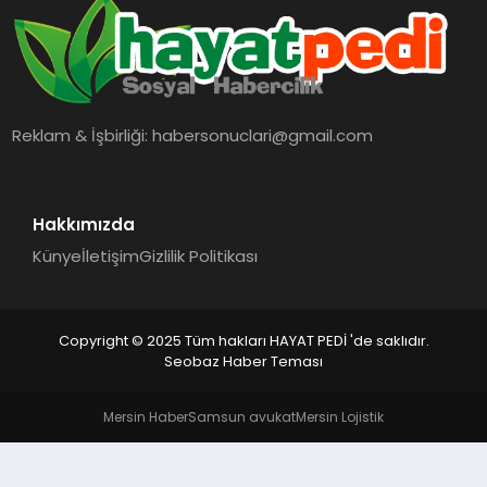
BESLENME
EĞITIM
Reklam & İşbirliği:
habersonuclari@gmail.com
EKONOMI
TEKNOLOJI
Hakkımızda
Künye
İletişim
Gizlilik Politikası
Copyright © 2025 Tüm hakları HAYAT PEDİ 'de saklıdır.
Seobaz Haber Teması
Mersin Haber
Samsun avukat
Mersin Lojistik