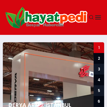
ANASAYFA
1
YAŞAM
2
3
GUNCEL
4
SAĞLIK
5
SPOR & FITNESS
6
DERYA ARMS, İSTANBUL