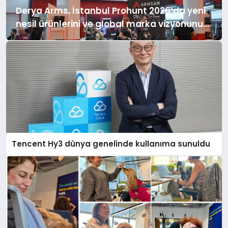
Derya Arms, İstanbul Prohunt 2026’da yeni
nesil ürünlerini ve global marka vizyonunu
sergiledi
Tencent Hy3 dünya genelinde kullanıma sunuldu