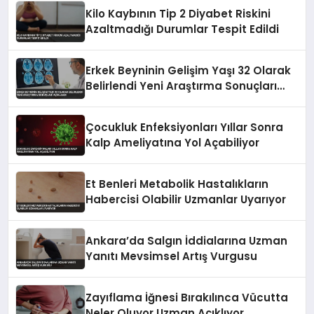
Kilo Kaybının Tip 2 Diyabet Riskini
Azaltmadığı Durumlar Tespit Edildi
Erkek Beyninin Gelişim Yaşı 32 Olarak
Belirlendi Yeni Araştırma Sonuçları
Açıklandı
Çocukluk Enfeksiyonları Yıllar Sonra
Kalp Ameliyatına Yol Açabiliyor
Et Benleri Metabolik Hastalıkların
Habercisi Olabilir Uzmanlar Uyarıyor
Ankara’da Salgın İddialarına Uzman
Yanıtı Mevsimsel Artış Vurgusu
Zayıflama İğnesi Bırakılınca Vücutta
Neler Oluyor Uzman Açıklıyor