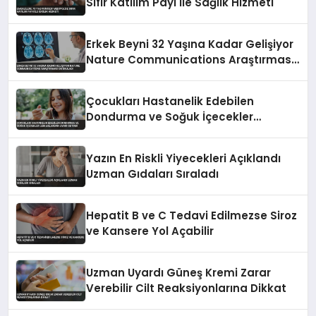
Sıfır Katılım Payı ile Sağlık Hizmeti
Erkek Beyni 32 Yaşına Kadar Gelişiyor
Nature Communications Araştırması
Doğruladı
Çocukları Hastanelik Edebilen
Dondurma ve Soğuk İçecekler
Uzmanlardan Uyarı Getirdi
Yazın En Riskli Yiyecekleri Açıklandı
Uzman Gıdaları Sıraladı
Hepatit B ve C Tedavi Edilmezse Siroz
ve Kansere Yol Açabilir
Uzman Uyardı Güneş Kremi Zarar
Verebilir Cilt Reaksiyonlarına Dikkat