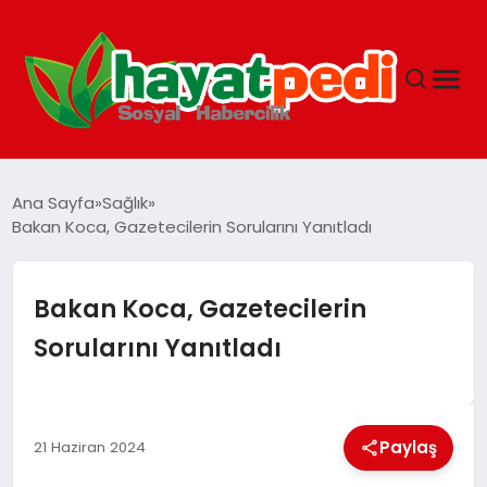
ANASAYFA
Ana Sayfa
Sağlık
Bakan Koca, Gazetecilerin Sorularını Yanıtladı
YAŞAM
Bakan Koca, Gazetecilerin
GUNCEL
Sorularını Yanıtladı
SAĞLIK
Paylaş
21 Haziran 2024
SPOR & FITNESS