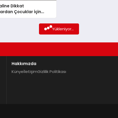
aline Dikkat
ardan Çocuklar İçin
r
Yükleniyor...
Hakkımızda
Künye
İletişim
Gizlilik Politikası