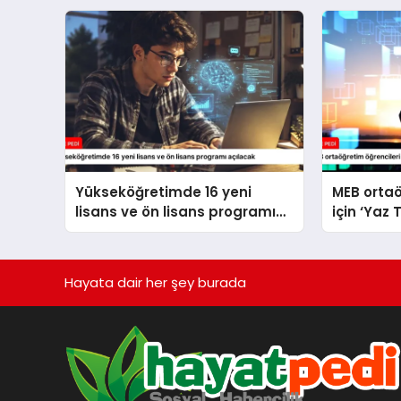
Yükseköğretimde 16 yeni
MEB ortaö
lisans ve ön lisans programı
için ‘Yaz 
açılacak
yayımlad
Hayata dair her şey burada