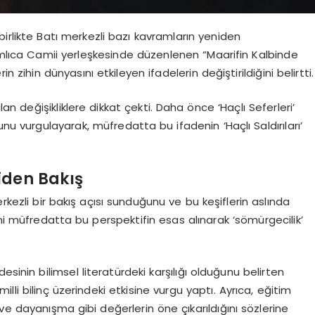
 birlikte Batı merkezli bazı kavramların yeniden
mlıca Camii yerleşkesinde düzenlenen “Maarifin Kalbinde
zihin dünyasını etkileyen ifadelerin değiştirildiğini belirtti.
lan değişikliklere dikkat çekti. Daha önce ‘Haçlı Seferleri’
unu vurgulayarak, müfredatta bu ifadenin ‘Haçlı Saldırıları’
iden Bakış
rkezli bir bakış açısı sunduğunu ve bu keşiflerin aslında
i müfredatta bu perspektifin esas alınarak ‘sömürgecilik’
sinin bilimsel literatürdeki karşılığı olduğunu belirten
li bilinç üzerindeki etkisine vurgu yaptı. Ayrıca, eğitim
ve dayanışma gibi değerlerin öne çıkarıldığını sözlerine