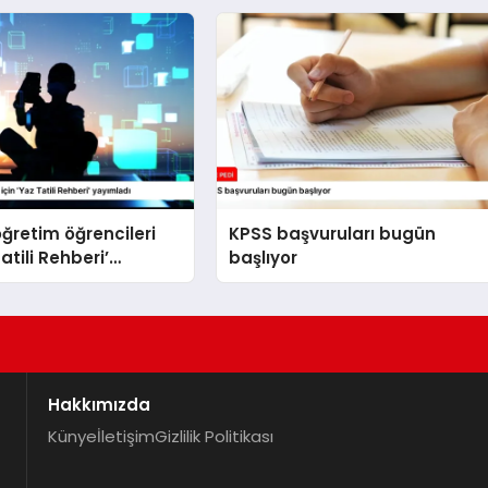
ğretim öğrencileri
KPSS başvuruları bugün
Tatili Rehberi’
başlıyor
ı
Hakkımızda
Künye
İletişim
Gizlilik Politikası