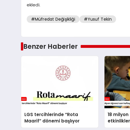
ekledi.
#Müfredat Değişikliği
#Yusuf Tekin
Benzer Haberler
LGS tercihlerinde “Rota
18 milyon
Maarif” dönemi başlıyor
etkinlikle