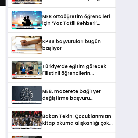
açılacak
MEB ortaöğretim öğrencileri
için ‘Yaz Tatili Rehberi’
yayımladı
KPSS başvuruları bugün
başlıyor
Türkiye’de eğitim görecek
Filistinli öğrencilerin
masraflarını Baykar
karşılayacak
MEB, mazerete bağlı yer
değiştirme başvuru
duyurusunu yayımladı
Bakan Tekin: Çocuklarımızın
kitap okuma alışkanlığı çok
önemli