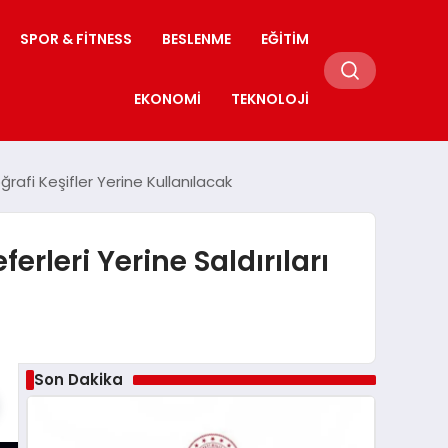
SPOR & FITNESS
BESLENME
EĞITIM
EKONOMI
TEKNOLOJI
ğrafi Keşifler Yerine Kullanılacak
rleri Yerine Saldırıları
Son Dakika