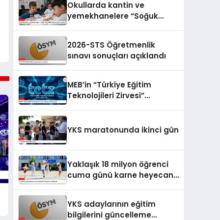
Okullarda kantin ve
yemekhanelere “Soğuk
Zincir Dijital Takip Sistemi”
kurulacak
2026-STS Öğretmenlik
sınavı sonuçları açıklandı
MEB’in “Türkiye Eğitim
Teknolojileri Zirvesi”
İstanbul’da yapılacak
YKS maratonunda ikinci gün
Yaklaşık 18 milyon öğrenci
cuma günü karne heyecanı
yaşayacak
YKS adaylarının eğitim
bilgilerini güncelleme