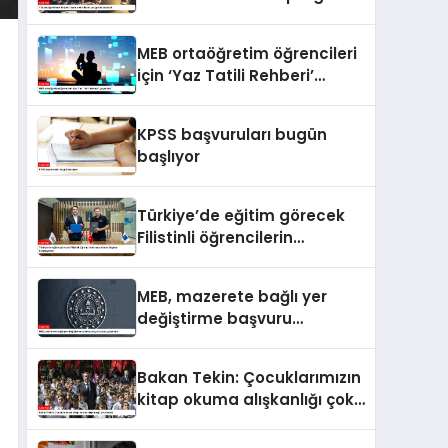
açılacak
MEB ortaöğretim öğrencileri
için ‘Yaz Tatili Rehberi’
yayımladı
KPSS başvuruları bugün
başlıyor
Türkiye’de eğitim görecek
Filistinli öğrencilerin
masraflarını Baykar
karşılayacak
MEB, mazerete bağlı yer
değiştirme başvuru
duyurusunu yayımladı
Bakan Tekin: Çocuklarımızın
kitap okuma alışkanlığı çok
önemli