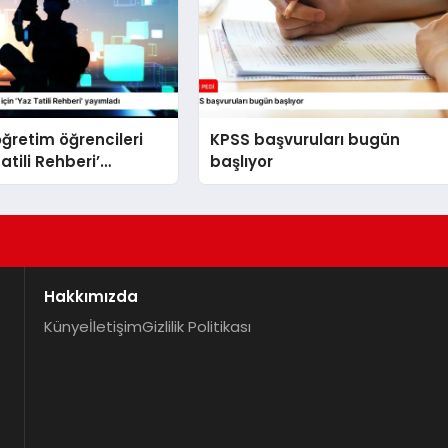
ğretim öğrencileri
KPSS başvuruları bugün
Tatili Rehberi’
başlıyor
ı
Hakkımızda
Künye
İletişim
Gizlilik Politikası