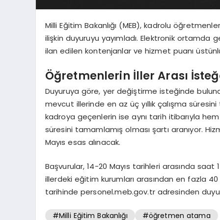
Milli Eğitim Bakanlığı (MEB), kadrolu öğretmenleri
ilişkin duyuruyu yayımladı. Elektronik ortamda ge
ilan edilen kontenjanlar ve hizmet puanı üstünl
Öğretmenlerin İller Arası İsteğ
Duyuruya göre, yer değiştirme isteğinde bulunac
mevcut illerinde en az üç yıllık çalışma süresi
kadroya geçenlerin ise aynı tarih itibarıyla he
süresini tamamlamış olması şartı aranıyor. H
Mayıs esas alınacak.
Başvurular, 14-20 Mayıs tarihleri arasında saat 
illerdeki eğitim kurumları arasından en fazla 4
tarihinde personel.meb.gov.tr adresinden duyu
#Milli Eğitim Bakanlığı
#öğretmen atama