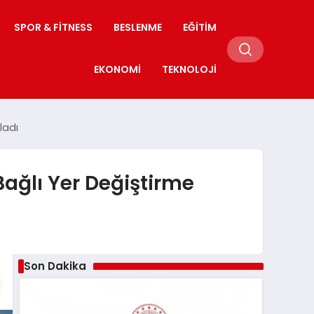
SPOR & FITNESS
BESLENME
EĞITIM
EKONOMI
TEKNOLOJI
ladı
Bağlı Yer Değiştirme
Son Dakika