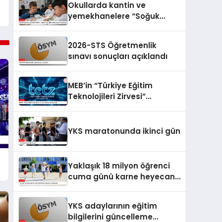
Okullarda kantin ve
yemekhanelere “Soğuk
Zincir Dijital Takip Sistemi”
kurulacak
2026-STS Öğretmenlik
sınavı sonuçları açıklandı
MEB’in “Türkiye Eğitim
Teknolojileri Zirvesi”
İstanbul’da yapılacak
YKS maratonunda ikinci gün
Yaklaşık 18 milyon öğrenci
cuma günü karne heyecanı
yaşayacak
YKS adaylarının eğitim
bilgilerini güncelleme