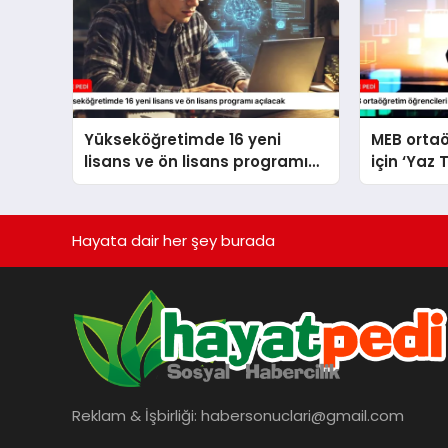
Yükseköğretimde 16 yeni
MEB ortaö
lisans ve ön lisans programı
için ‘Yaz 
açılacak
yayımlad
Hayata dair her şey burada
Reklam & İşbirliği:
habersonuclari@gmail.com