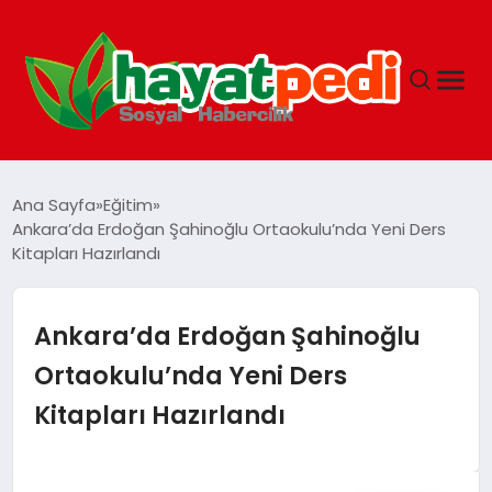
ANASAYFA
Ana Sayfa
Eğitim
Ankara’da Erdoğan Şahinoğlu Ortaokulu’nda Yeni Ders
Kitapları Hazırlandı
YAŞAM
GUNCEL
Ankara’da Erdoğan Şahinoğlu
Ortaokulu’nda Yeni Ders
SAĞLIK
Kitapları Hazırlandı
SPOR & FITNESS