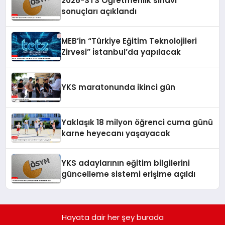
2026-STS Öğretmenlik sınavı
sonuçları açıklandı
MEB’in “Türkiye Eğitim Teknolojileri
Zirvesi” İstanbul’da yapılacak
YKS maratonunda ikinci gün
Yaklaşık 18 milyon öğrenci cuma günü
karne heyecanı yaşayacak
YKS adaylarının eğitim bilgilerini
güncelleme sistemi erişime açıldı
Hayata dair her şey burada