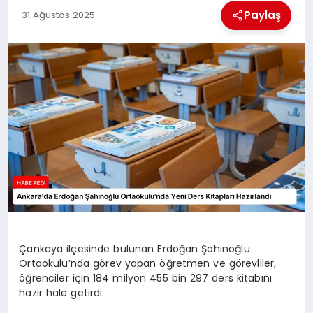
Paylaş
31 Ağustos 2025
BESLENME
EĞITIM
EKONOMI
TEKNOLOJI
Çankaya ilçesinde bulunan Erdoğan Şahinoğlu
Ortaokulu’nda görev yapan öğretmen ve görevliler,
öğrenciler için 184 milyon 455 bin 297 ders kitabını
hazır hale getirdi.