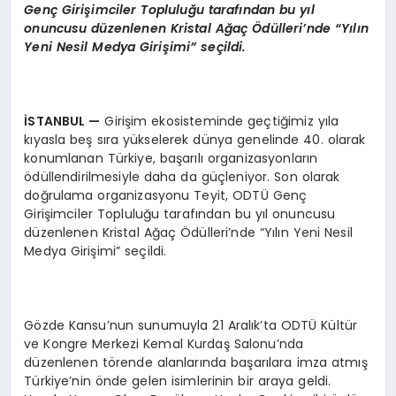
Gen
ç
Giri
ş
imciler Toplulu
ğ
u taraf
ı
ndan bu y
ı
l
onuncusu d
ü
zenlenen Kristal A
ğ
a
ç Ö
d
ü
lleri
’
nde “Y
ı
l
ı
n
Yeni Nesil Medya Giri
ş
imi
”
se
ç
ildi.
İ
STANBUL
—
Girişim ekosisteminde geçtiğimiz yıla
kıyasla beş sıra yükselerek dünya genelinde 40. olarak
konumlanan Türkiye, başarılı organizasyonların
ödüllendirilmesiyle daha da güçleniyor. Son olarak
doğrulama organizasyonu Teyit, ODTÜ Genç
Girişimciler Topluluğu tarafından bu yıl onuncusu
düzenlenen Kristal Ağaç Ödülleri’nde “Yılın Yeni Nesil
Medya Girişimi” seçildi.
Gözde Kansu’nun sunumuyla 21 Aralık’ta ODTÜ Kültür
ve Kongre Merkezi Kemal Kurdaş Salonu’nda
düzenlenen törende alanlarında başarılara imza atmış
Türkiye’nin önde gelen isimlerinin bir araya geldi.