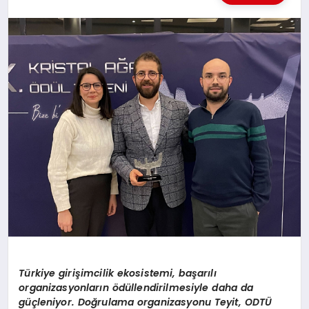
BESLENME
EĞITIM
EKONOMI
TEKNOLOJI
T
ü
rkiye giri
ş
imcilik ekosistemi, ba
ş
ar
ı
l
ı
organizasyonlar
ı
n
ö
d
ü
llendirilmesiyle daha da
g
üç
leniyor. Do
ğ
rulama organizasyonu Teyit, ODT
Ü