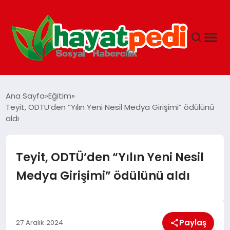
ANASAYFA
Ana Sayfa
Eğitim
Teyit, ODTÜ’den “Yılın Yeni Nesil Medya Girişimi” ödülünü
aldı
YAŞAM
GUNCEL
Teyit, ODTÜ’den “Yılın Yeni Nesil
Medya Girişimi” ödülünü aldı
SAĞLIK
SPOR & FITNESS
Paylaş
27 Aralık 2024