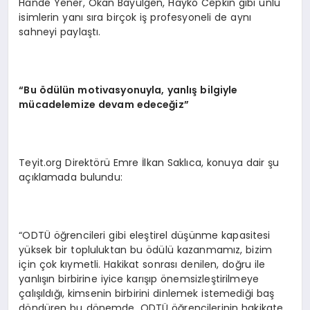
Hande Yener, Okan Bayülgen, Hayko Cepkin gibi ünlü
isimlerin yanı sıra birçok iş profesyoneli de aynı
sahneyi paylaştı.
“
Bu
ö
d
ü
l
ü
n motivasyonuyla, yanl
ış
bilgiyle
m
ü
cadelemize devam edece
ğ
iz
”
Teyit.org Direktörü Emre İlkan Saklıca, konuya dair şu
açıklamada bulundu:
“ODTÜ öğrencileri gibi eleştirel düşünme kapasitesi
yüksek bir topluluktan bu ödülü kazanmamız, bizim
için çok kıymetli. Hakikat sonrası denilen, doğru ile
yanlışın birbirine iyice karışıp önemsizleştirilmeye
çalışıldığı, kimsenin birbirini dinlemek istemediği baş
döndüren bu dönemde, ODTÜ öğrencilerinin hakikate