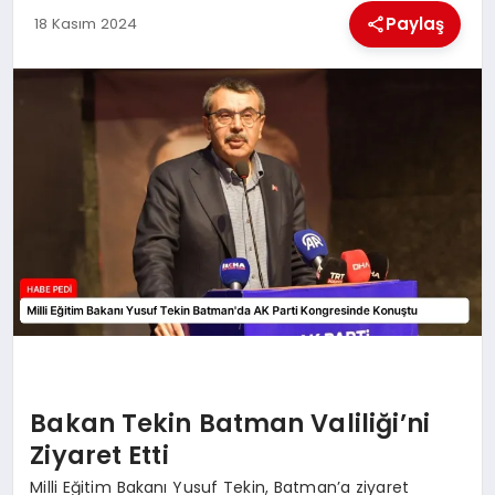
Paylaş
18 Kasım 2024
BESLENME
EĞITIM
EKONOMI
TEKNOLOJI
Bakan Tekin Batman Valiliği’ni
Ziyaret Etti
Milli Eğitim Bakanı Yusuf Tekin, Batman’a ziyaret