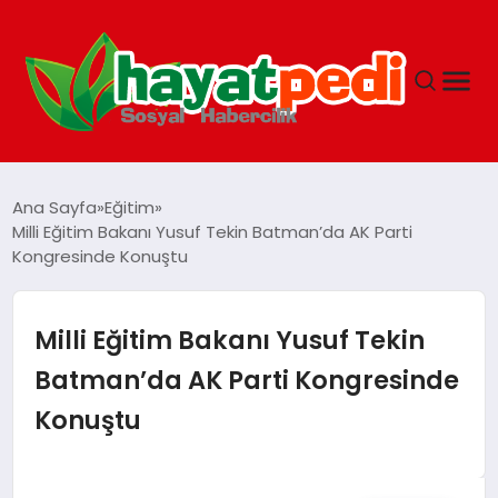
ANASAYFA
Ana Sayfa
Eğitim
Milli Eğitim Bakanı Yusuf Tekin Batman’da AK Parti
Kongresinde Konuştu
YAŞAM
GUNCEL
Milli Eğitim Bakanı Yusuf Tekin
Batman’da AK Parti Kongresinde
SAĞLIK
Konuştu
SPOR & FITNESS