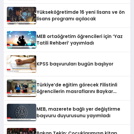
Yükseköğretimde 16 yeni lisans ve ön
lisans programı açılacak
MEB ortaöğretim öğrencileri için ‘Yaz
Tatili Rehberi’ yayımladı
KPSS başvuruları bugün başlıyor
Türkiye’de eğitim görecek Filistinli
öğrencilerin masraflarını Baykar
karşılayacak
MEB, mazerete bağlı yer değiştirme
başvuru duyurusunu yayımladı
Bakan Tekin: Çocuklarımızın kitap