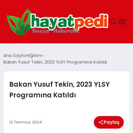
ANASAYFA
Ana Sayfa
Eğitim
Bakan Yusuf Tekin, 2023 YLSY Programına Katıldı
YAŞAM
Bakan Yusuf Tekin, 2023 YLSY
GUNCEL
Programına Katıldı
SAĞLIK
Paylaş
12 Temmuz 2024
SPOR & FITNESS