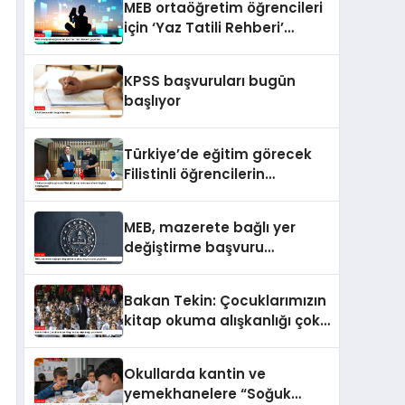
MEB ortaöğretim öğrencileri
için ‘Yaz Tatili Rehberi’
yayımladı
KPSS başvuruları bugün
başlıyor
Türkiye’de eğitim görecek
Filistinli öğrencilerin
masraflarını Baykar
karşılayacak
MEB, mazerete bağlı yer
değiştirme başvuru
duyurusunu yayımladı
Bakan Tekin: Çocuklarımızın
kitap okuma alışkanlığı çok
önemli
Okullarda kantin ve
yemekhanelere “Soğuk