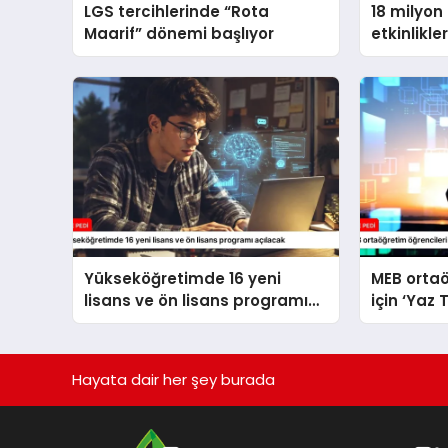
LGS tercihlerinde “Rota
18 milyon
Maarif” dönemi başlıyor
etkinlikle
Yükseköğretimde 16 yeni
MEB ortaö
lisans ve ön lisans programı
için ‘Yaz 
açılacak
yayımlad
Hayata dair her şey burada