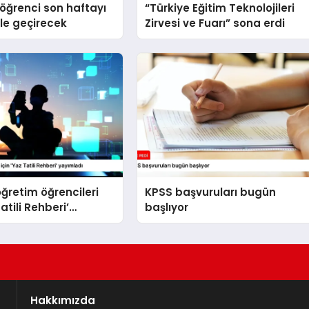
 öğrenci son haftayı
“Türkiye Eğitim Teknolojileri
rle geçirecek
Zirvesi ve Fuarı” sona erdi
ğretim öğrencileri
KPSS başvuruları bugün
Tatili Rehberi’
başlıyor
ı
Hakkımızda