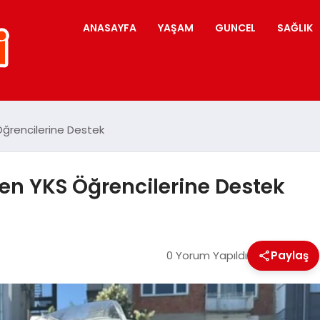
ANASAYFA
YAŞAM
GUNCEL
SAĞLIK
Öğrencilerine Destek
den YKS Öğrencilerine Destek
0 Yorum Yapıldı
Paylaş