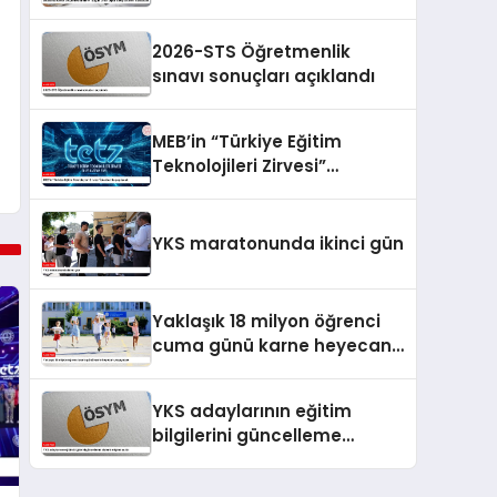
Zincir Dijital Takip Sistemi”
kurulacak
2026-STS Öğretmenlik
sınavı sonuçları açıklandı
MEB’in “Türkiye Eğitim
Teknolojileri Zirvesi”
İstanbul’da yapılacak
YKS maratonunda ikinci gün
Yaklaşık 18 milyon öğrenci
cuma günü karne heyecanı
yaşayacak
YKS adaylarının eğitim
bilgilerini güncelleme
sistemi erişime açıldı