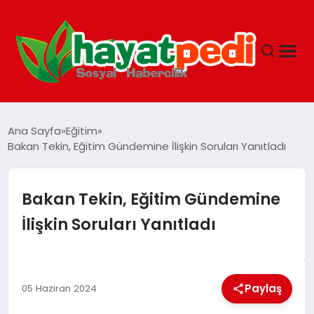
ANASAYFA
Ana Sayfa
Eğitim
Bakan Tekin, Eğitim Gündemine İlişkin Soruları Yanıtladı
YAŞAM
Bakan Tekin, Eğitim Gündemine
GUNCEL
İlişkin Soruları Yanıtladı
SAĞLIK
Paylaş
05 Haziran 2024
SPOR & FITNESS