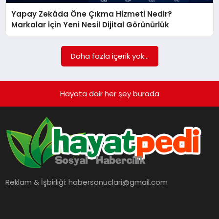
BESLENME
Yapay Zekâda Öne Çıkma Hizmeti Nedir?
Markalar İçin Yeni Nesil Dijital Görünürlük
EĞITIM
Daha fazla içerik yok...
EKONOMI
Hayata dair her şey burada
TEKNOLOJI
Reklam & İşbirliği:
habersonuclari@gmail.com