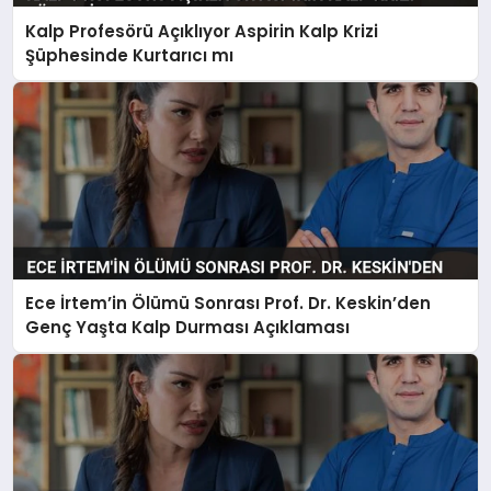
BESLENME
Kalp Profesörü Açıklıyor Aspirin Kalp Krizi
Şüphesinde Kurtarıcı mı
EĞITIM
EKONOMI
TEKNOLOJI
Ece İrtem’in Ölümü Sonrası Prof. Dr. Keskin’den
Genç Yaşta Kalp Durması Açıklaması