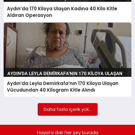
BESLENME
Aydın’da 170 Kiloya Ulaşan Kadına 40 Kilo Kitle
Aldıran Operasyon
EĞITIM
EKONOMI
TEKNOLOJI
Aydın’da Leyla Demirkafa’nın 170 Kiloya Ulaşan
Vücudundan 40 Kilogram Kitle Alındı
Daha fazla içerik yok...
Hayata dair her şey burada