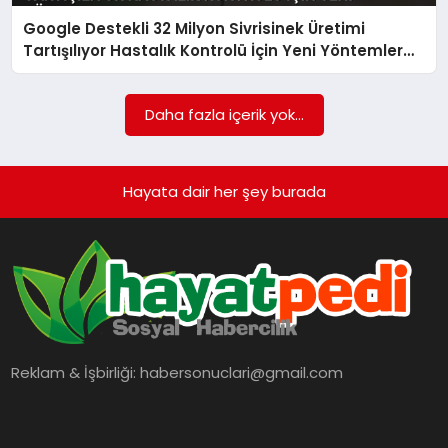
BESLENME
Google Destekli 32 Milyon Sivrisinek Üretimi
Tartışılıyor Hastalık Kontrolü İçin Yeni Yöntemler
Devrede
EĞITIM
Daha fazla içerik yok...
EKONOMI
Hayata dair her şey burada
TEKNOLOJI
Reklam & İşbirliği:
habersonuclari@gmail.com