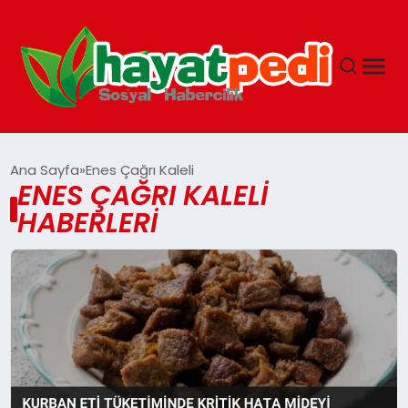
ANASAYFA
Ana Sayfa
Enes Çağrı Kaleli
ENES ÇAĞRI KALELI
HABERLERI
YAŞAM
GUNCEL
SAĞLIK
SPOR & FITNESS