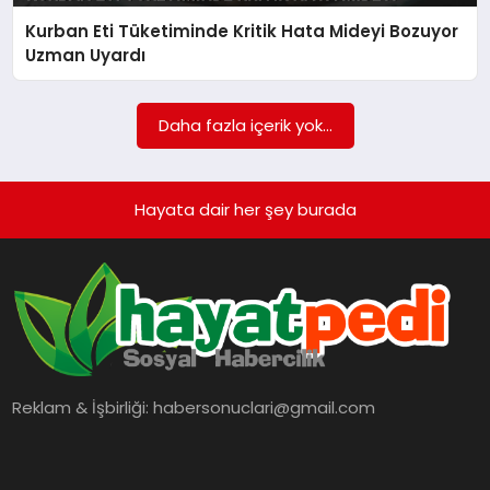
BESLENME
Kurban Eti Tüketiminde Kritik Hata Mideyi Bozuyor
Uzman Uyardı
EĞITIM
Daha fazla içerik yok...
EKONOMI
Hayata dair her şey burada
TEKNOLOJI
Reklam & İşbirliği:
habersonuclari@gmail.com