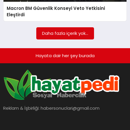
BESLENME
Macron BM Güvenlik Konseyi Veto Yetkisini
Eleştirdi
EĞITIM
Daha fazla içerik yok...
EKONOMI
Hayata dair her şey burada
TEKNOLOJI
Reklam & İşbirliği:
habersonuclari@gmail.com