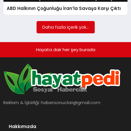
BESLENME
ABD Halkının Çoğunluğu İran’la Savaşa Karşı Çıktı
EĞITIM
Daha fazla içerik yok...
EKONOMI
Hayata dair her şey burada
TEKNOLOJI
Reklam & İşbirliği:
habersonuclari@gmail.com
Hakkımızda