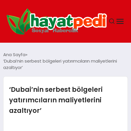
ANASAYFA
Ana Sayfa
‘Dubai’nin serbest bölgeleri yatırımcıların maliyetlerini
azaltıyor’
YAŞAM
GUNCEL
‘Dubai’nin serbest bölgeleri
yatırımcıların maliyetlerini
SAĞLIK
azaltıyor’
SPOR & FITNESS