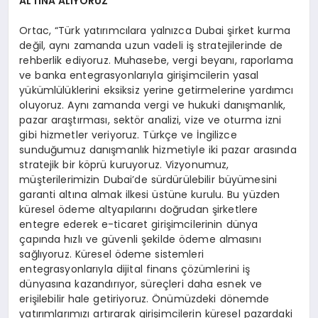
ALTINA ALIYORUZ’
Ortac, “Türk yatırımcılara yalnızca Dubai şirket kurma
değil, aynı zamanda uzun vadeli iş stratejilerinde de
rehberlik ediyoruz. Muhasebe, vergi beyanı, raporlama
ve banka entegrasyonlarıyla girişimcilerin yasal
yükümlülüklerini eksiksiz yerine getirmelerine yardımcı
oluyoruz. Aynı zamanda vergi ve hukuki danışmanlık,
pazar araştırması, sektör analizi, vize ve oturma izni
gibi hizmetler veriyoruz. Türkçe ve İngilizce
sunduğumuz danışmanlık hizmetiyle iki pazar arasında
stratejik bir köprü kuruyoruz. Vizyonumuz,
müşterilerimizin Dubai’de sürdürülebilir büyümesini
garanti altına almak ilkesi üstüne kurulu. Bu yüzden
küresel ödeme altyapılarını doğrudan şirketlere
entegre ederek e-ticaret girişimcilerinin dünya
çapında hızlı ve güvenli şekilde ödeme almasını
sağlıyoruz. Küresel ödeme sistemleri
entegrasyonlarıyla dijital finans çözümlerini iş
dünyasına kazandırıyor, süreçleri daha esnek ve
erişilebilir hale getiriyoruz. Önümüzdeki dönemde
yatırımlarımızı artırarak girişimcilerin küresel pazardaki