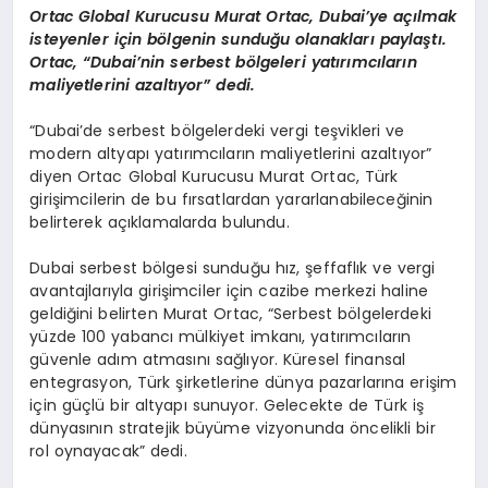
Ortac Global Kurucusu Murat Ortac, Dubai’ye açılmak
BESLENME
isteyenler için bölgenin sunduğu olanakları paylaştı.
Ortac, “Dubai’nin serbest bölgeleri yatırımcıların
maliyetlerini azaltıyor” dedi.
EĞITIM
“Dubai’de serbest bölgelerdeki vergi teşvikleri ve
modern altyapı yatırımcıların maliyetlerini azaltıyor”
EKONOMI
diyen Ortac Global Kurucusu Murat Ortac, Türk
girişimcilerin de bu fırsatlardan yararlanabileceğinin
TEKNOLOJI
belirterek açıklamalarda bulundu.
Dubai serbest bölgesi sunduğu hız, şeffaflık ve vergi
avantajlarıyla girişimciler için cazibe merkezi haline
geldiğini belirten Murat Ortac, “Serbest bölgelerdeki
yüzde 100 yabancı mülkiyet imkanı, yatırımcıların
güvenle adım atmasını sağlıyor. Küresel finansal
entegrasyon, Türk şirketlerine dünya pazarlarına erişim
için güçlü bir altyapı sunuyor. Gelecekte de Türk iş
dünyasının stratejik büyüme vizyonunda öncelikli bir
rol oynayacak” dedi.