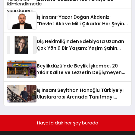
İş İnsanı-Yazar Doğan Akdeniz:
“Devlet Aklı ve Milli Çıkarlar Her Şeyin
Üzerindedir”
Diş Hekimliğinden Edebiyata Uzanan
Çok Yönlü Bir Yaşam: Yeşim Şahin
Yaman
Beylikdüzü’nde Beylik İşkembe, 20
Yıldır Kalite ve Lezzetin Değişmeyen
Adresi
İş İnsanı Seyithan Hanoğlu Türkiye’yi
Uluslararası Arenada Tanıtmayı
Hedefliyor
Hayata dair her şey burada