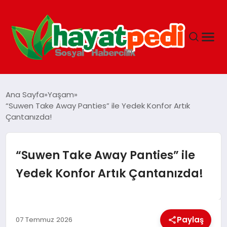
ANASAYFA
Ana Sayfa
Yaşam
“Suwen Take Away Panties” ile Yedek Konfor Artık
Çantanızda!
YAŞAM
GUNCEL
“Suwen Take Away Panties” ile
Yedek Konfor Artık Çantanızda!
SAĞLIK
SPOR & FITNESS
Paylaş
07 Temmuz 2026