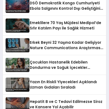
DSÖ Demokratik Kongo Cumhuriyeti
Ebola Salgınını Kontrol Dışı Geliştiğini
Duyurdu
Emeklilere 70 Yaş Müjdesi Medipol’de
Sıfır Katılım Payı ile Sağlık Hizmeti
Erkek Beyni 32 Yaşına Kadar Gelişiyor
Nature Communications Araştırması
Doğruladı
Çocukları Hastanelik Edebilen
Dondurma ve Soğuk İçecekler
Uzmanlardan Uyarı Getirdi
Yazın En Riskli Yiyecekleri Açıklandı
Uzman Gıdaları Sıraladı
Hepatit B ve C Tedavi Edilmezse Siroz
ve Kansere Yol Açabilir