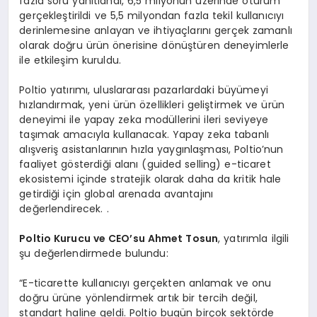
fazla soru yanıtlandı, 6,5 milyonun üzerinde oturum
gerçekleştirildi ve 5,5 milyondan fazla tekil kullanıcıyı
derinlemesine anlayan ve ihtiyaçlarını gerçek zamanlı
olarak doğru ürün önerisine dönüştüren deneyimlerle
ile etkileşim kuruldu.
Poltio yatırımı, uluslararası pazarlardaki büyümeyi
hızlandırmak, yeni ürün özellikleri geliştirmek ve ürün
deneyimi ile yapay zeka modüllerini ileri seviyeye
taşımak amacıyla kullanacak. Yapay zeka tabanlı
alışveriş asistanlarının hızla yaygınlaşması, Poltio’nun
faaliyet gösterdiği alanı (guided selling) e-ticaret
ekosistemi içinde stratejik olarak daha da kritik hale
getirdiği için global arenada avantajını
değerlendirecek. .
Poltio Kurucu ve CEO’su Ahmet Tosun
, yatırımla ilgili
şu değerlendirmede bulundu:
“E-ticarette kullanıcıyı gerçekten anlamak ve onu
doğru ürüne yönlendirmek artık bir tercih değil,
standart haline geldi. Poltio bugün birçok sektörde