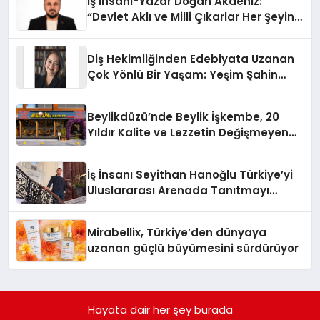
İş İnsanı-Yazar Doğan Akdeniz:
“Devlet Aklı ve Milli Çıkarlar Her Şeyin
Üzerindedir”
Diş Hekimliğinden Edebiyata Uzanan
Çok Yönlü Bir Yaşam: Yeşim Şahin
Yaman
Beylikdüzü’nde Beylik İşkembe, 20
Yıldır Kalite ve Lezzetin Değişmeyen
Adresi
İş İnsanı Seyithan Hanoğlu Türkiye’yi
Uluslararası Arenada Tanıtmayı
Hedefliyor
Mirabellix, Türkiye’den dünyaya
uzanan güçlü büyümesini sürdürüyor
Hayata dair her şey burada