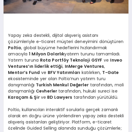
Yapay zeka destekli, dijital alışveriş asistanı
çözümleriyle e-ticaret müşteri deneyimini dönüştüren
Poltio
, global büyüme hedeflerini hızlandırmak
amacıyla
1 Milyon Dolarlık
yatırım turunu tamamladı.
Yatırım turuna
Rota Portföy Teknoloji GSYF
ve
Inveo
Ventures’ın liderlik ettiği
,
InMerge Ventures
,
Mentor’s Fund
ve
BFV Yatırımları
katılırken,
T-Gate
ekosisteminde yer alan Poltio’nun yatırım turu
danışmanlığı
Turkish Menkul Değerler
tarafından, mali
danışmanlığı
Cevherler
tarafından, hukuki sureci ise
Karaçam & Şir
ve
BD Lawyers
tarafından
yürütüldü.
Poltio, kullanıcıları interaktif sorularla gerçek zamanlı
olarak en doğru ürüne yönlendiren yapay zeka destekli
alışveriş asistanları geliştiriyor. Platform, e-ticaret
özelinde Guided Selling alanında sunduğu çözümlerle;