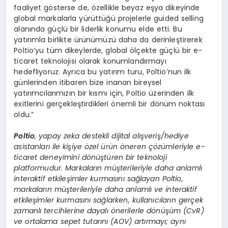
faaliyet gösterse de, özellikle beyaz eşya dikeyinde
global markalarla yürüttüğü projelerle guided selling
alanında güçlü bir liderlik konumu elde etti. Bu
yatırımla birlikte ürünümüzü daha da derinleştirerek
Poltio’yu tüm dikeylerde, global ölçekte güçlü bir e-
ticaret teknolojisi olarak konumlandırmayı
hedefliyoruz. Ayrıca bu yatırım turu, Poltio’nun ilk
günlerinden itibaren bize inanan bireysel
yatırımcılarımızın bir kısmı için, Poltio üzerinden ilk
exitlerini gerçekleştirdikleri önemli bir dönüm noktası
oldu.”
Poltio
, yapay zeka destekli dijital alışveriş/hediye
asistanları ile kişiye özel ürün öneren çözümleriyle e-
ticaret deneyimini dönüştüren bir teknoloji
platformudur. Markaların müşterileriyle daha anlamlı
interaktif etkileşimler kurmasını sağlayan Poltio,
markaların müşterileriyle daha anlamlı ve interaktif
etkileşimler kurmasını sağlarken, kullanıcıların gerçek
zamanlı tercihlerine dayalı önerilerle dönüşüm (CvR)
ve ortalama sepet tutarını (AOV) artırmayı; aynı