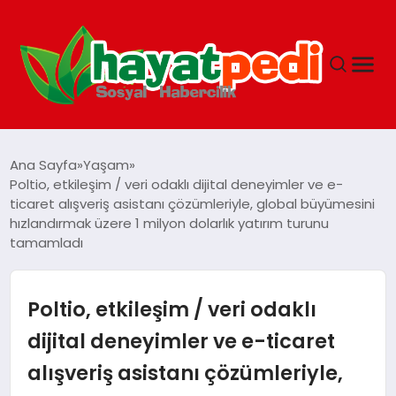
ANASAYFA
Ana Sayfa
Yaşam
Poltio, etkileşim / veri odaklı dijital deneyimler ve e-
ticaret alışveriş asistanı çözümleriyle, global büyümesini
YAŞAM
hızlandırmak üzere 1 milyon dolarlık yatırım turunu
tamamladı
GUNCEL
Poltio, etkileşim / veri odaklı
SAĞLIK
dijital deneyimler ve e-ticaret
SPOR & FITNESS
alışveriş asistanı çözümleriyle,