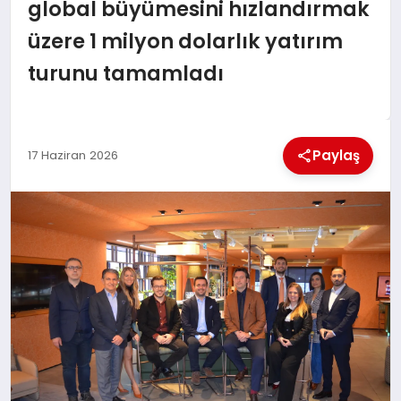
global büyümesini hızlandırmak
BESLENME
üzere 1 milyon dolarlık yatırım
turunu tamamladı
EĞITIM
EKONOMI
Paylaş
17 Haziran 2026
TEKNOLOJI