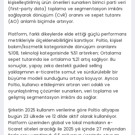
kişiselleştirilmiş ürün önerileri sunarken birinci parti veri
(first-party data) toplama ve segmentasyon imkânı
sağlayarak dönüşüm (CvR) oranını ve sepet tutarını
(AO) anlamlı biçimde artırıyor.
Platform, farklı dikeylerde elde ettiği güçlü performans
metrikleriyle ölçeklenebilirliğini kanıtlıyor. Poltio, kişisel
bakım/kozmetik kategorisinde dönüşüm oranlarını
%108, teknoloji kategorisinde %51 artırırken; Ortalama
sepet tutarında ise ortalama %21 artış sağlıyor. Bu
sonuçlar, yapay zeka destekli guided selling
yaklaşımının e-ticarette somut ve sürdürülebilir bir
büyüme modeli sunduğunu ortaya koyuyor. Ayrıca
Poltio, kullanıcı etkileşimini artıran veri odaklı ve
oyunlaştırılmış çözümler sunarken, veri toplama ve
gelişmiş segmentasyon imkânı da sağlar.
Şirketin 2025 kullanım verilerine göre Poltio altyapısı
bugün 23 ülkede ve 12 dilde aktif olarak kullanılıyor.
Platform üzerinden global ve lokal markaların e-
ticaret siteleri aracılığı ile 2025 yılı içinde 27 milyondan