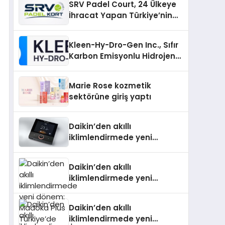
SRV Padel Court, 24 Ülkeye
İhracat Yapan Türkiye’nin
Padel Kortu Üretim Gücü
Kleen-Hy-Dro-Gen Inc., Sıfır
Karbon Emisyonlu Hidrojen
Isıtma Teknolojisinde ISO ve
TSSA Düzenleyici Onaylarını
Marie Rose kozmetik
Aldı
sektörüne giriş yaptı
Daikin’den akıllı
iklimlendirmede yeni
dönem: Madoka Plus
Türkiye’de
Daikin’den akıllı
iklimlendirmede yeni
dönem: Madoka Plus
Türkiye’de
Daikin’den akıllı
iklimlendirmede yeni