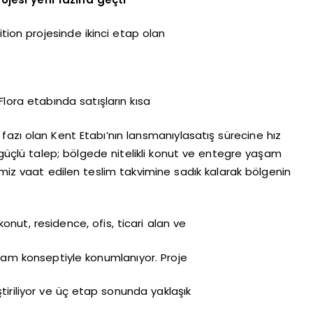
tion projesinde ikinci etap olan
Flora etabında satışların kısa
fazı olan Kent Etabı’nın lansmanıylasatış sürecine hız
çlü talep; bölgede nitelikli konut ve entegre yaşam
emiz vaat edilen teslim takvimine sadık kalarak bölgenin
nut, residence, ofis, ticari alan ve
aşam konseptiyle konumlanıyor. Proje
tiriliyor ve üç etap sonunda yaklaşık