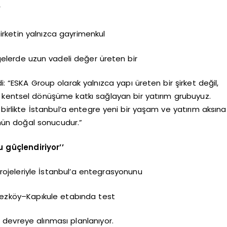
”
irketin yalnızca gayrimenkul
ölgelerde uzun vadeli değer üreten bir
i: “ESKA Group olarak yalnızca yapı üreten bir şirket değil,
 kentsel dönüşüme katkı sağlayan bir yatırım grubuyuz.
 birlikte İstanbul’a entegre yeni bir yaşam ve yatırım aksına
mün doğal sonucudur.”
 güçlendiriyor’’
ojeleriyle İstanbul’a entegrasyonunu
Çerkezköy–Kapıkule etabında test
 devreye alınması planlanıyor.