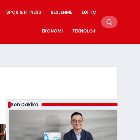
SPOR & FITNESS
BESLENME
EĞITIM
EKONOMI
TEKNOLOJI
Son Dakika