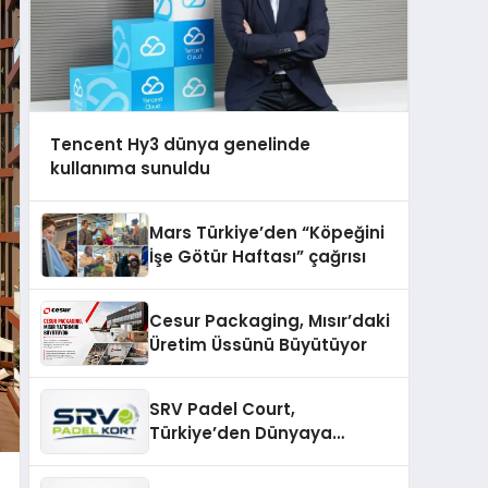
Tencent Hy3 dünya genelinde
kullanıma sunuldu
Mars Türkiye’den “Köpeğini
İşe Götür Haftası” çağrısı
Cesur Packaging, Mısır’daki
Üretim Üssünü Büyütüyor
SRV Padel Court,
Türkiye’den Dünyaya
Uzanan Padel Kort
Üretiminde Güvenin Adresi