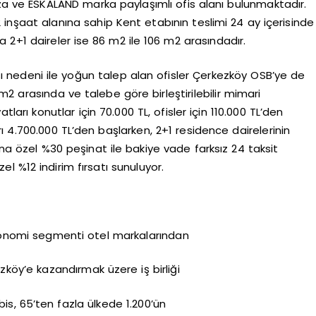
za ve ESKALAND marka paylaşımlı ofis alanı bulunmaktadır.
nşaat alanına sahip Kent etabının teslimi 24 ay içerisinde
a 2+1 daireler ise 86 m2 ile 106 m2 arasındadır.
ı nedeni ile yoğun talep alan ofisler Çerkezköy OSB’ye de
5 m2 arasında ve talebe göre birleştirilebilir mimari
arı konutlar için 70.000 TL, ofisler için 110.000 TL’den
rı 4.700.000 TL’den başlarken, 2+1 residence dairelerinin
ana özel %30 peşinat ile bakiye vade farksız 24 taksit
l %12 indirim fırsatı sunuluyor.
onomi segmenti otel markalarından
zköy’e kazandırmak üzere iş birliği
bis, 65’ten fazla ülkede 1.200’ün