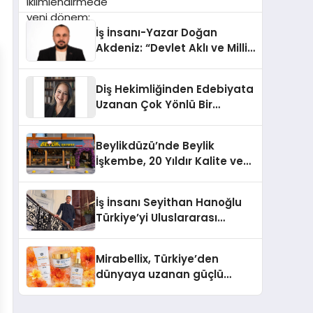
dönem: Madoka Plus
Türkiye’de
İş İnsanı-Yazar Doğan
Akdeniz: “Devlet Aklı ve Milli
Çıkarlar Her Şeyin
Üzerindedir”
Diş Hekimliğinden Edebiyata
Uzanan Çok Yönlü Bir
Yaşam: Yeşim Şahin Yaman
Beylikdüzü’nde Beylik
İşkembe, 20 Yıldır Kalite ve
Lezzetin Değişmeyen Adresi
İş İnsanı Seyithan Hanoğlu
Türkiye’yi Uluslararası
Arenada Tanıtmayı
Hedefliyor
Mirabellix, Türkiye’den
dünyaya uzanan güçlü
büyümesini sürdürüyor