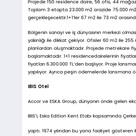
Projede 150 residence daire, 56 ofis, 44 mağa
Toplam 3 etapta 23.000 m2 arazide 75.000 m2 i
gerçekleşecektir.1+1’ler 67 m2 ile 73 m2 arasınd
Bölgenin sanayi ve iş dünyasının merkezi olmas
yakınlığı ile dikkat çekiyor. Ofisler 60 m2 ile 25
planlardan oluşmaktadır. Projede metrekare fiyatl
başlamaktadır. 1+1 residencedairelerinin fiyatla
fiyatları 6.300.000 TL’den başlıyor. Proje lansm
yapılıyor. Ayrıca peşin ödemelerde lansmana öze
IBIS Otel
Accor ve ESKA Group, dünyanın önde gelen ek
IBIS’i, Eska Edition Kent Etabı kapsamında Çerke
yaptı. 1974 yılından bu yana faaliyet gösteren i