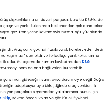
üş alışkanlıklarına en duyarlı parçadır. Kuru tip DSG’lerde
le çalışır ve yanlış kullanımda beklenenden çok daha erken
 yokuşta gaz-fren yerine kavramayla tutma, ağır yük altında
ltır.
reşimdir. Araç sanki çok hafif zıplayarak hareket eder, devir
ma kaçırması” demektir ve ilerledikçe yanık koku, ısınma
ş eşlik eder. Bu aşamada zaman kaybetmeden
DSG
avramayı hem de ona bağlı volanı kurtarabilir.
 şanzıman gideceğini sanır, oysa durum öyle değil. Doğru
oniğin adaptasyonuyla birleştiğinde araç yeniden ilk
asının yan parçalara sıçramadan yakalanması. Bunun için
 ekip
, sökme öncesi volan ve çift kütleli flywheel