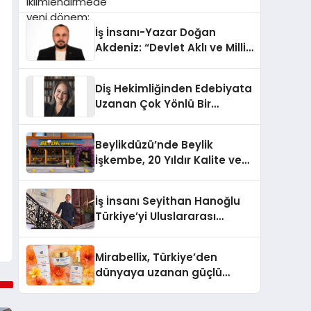
dönem: Madoka Plus
Türkiye’de
İş İnsanı-Yazar Doğan
Akdeniz: “Devlet Aklı ve Milli
Çıkarlar Her Şeyin
Üzerindedir”
Diş Hekimliğinden Edebiyata
Uzanan Çok Yönlü Bir
Yaşam: Yeşim Şahin Yaman
Beylikdüzü’nde Beylik
İşkembe, 20 Yıldır Kalite ve
Lezzetin Değişmeyen Adresi
İş İnsanı Seyithan Hanoğlu
Türkiye’yi Uluslararası
Arenada Tanıtmayı
Hedefliyor
Mirabellix, Türkiye’den
dünyaya uzanan güçlü
büyümesini sürdürüyor