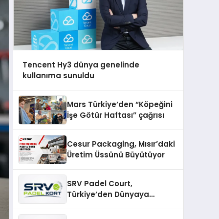
Tencent Hy3 dünya genelinde
kullanıma sunuldu
Mars Türkiye’den “Köpeğini
İşe Götür Haftası” çağrısı
Cesur Packaging, Mısır’daki
Üretim Üssünü Büyütüyor
SRV Padel Court,
Türkiye’den Dünyaya
Uzanan Padel Kort
Üretiminde Güvenin Adresi