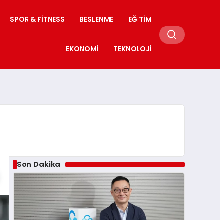
SPOR & FITNESS
BESLENME
EĞITIM
EKONOMI
TEKNOLOJI
Son Dakika