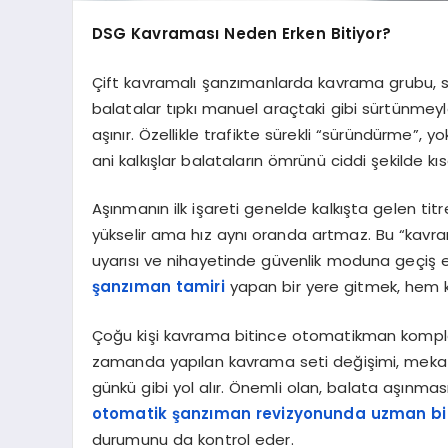
DSG Kavraması Neden Erken Bitiyor?
Çift kavramalı şanzımanlarda kavrama grubu, sür
balatalar tıpkı manuel araçtaki gibi sürtünmey
aşınır. Özellikle trafikte sürekli “süründürme”,
ani kalkışlar balataların ömrünü ciddi şekilde kısa
Aşınmanın ilk işareti genelde kalkışta gelen tit
yükselir ama hız aynı oranda artmaz. Bu “kavra
uyarısı ve nihayetinde güvenlik moduna geçi
şanzıman tamiri
yapan bir yere gitmek, hem k
Çoğu kişi kavrama bitince otomatikman komple
zamanda yapılan kavrama seti değişimi, mekatr
günkü gibi yol alır. Önemli olan, balata aşınm
otomatik şanzıman revizyonunda uzman bir
durumunu da kontrol eder.