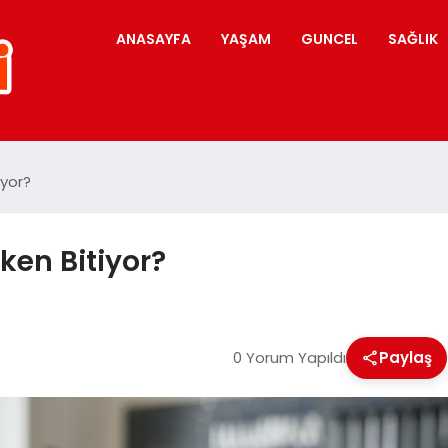
ANASAYFA
YAŞAM
GUNCEL
SAĞLIK
yor?
en Bitiyor?
0 Yorum Yapıldı
Paylaş