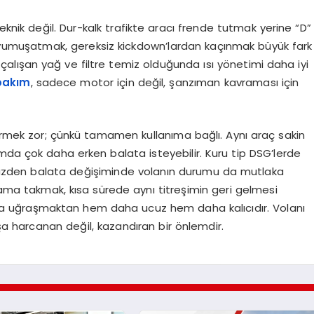
ik değil. Dur-kalk trafikte aracı frende tutmak yerine “D”
 yumuşatmak, gereksiz kickdown’lardan kaçınmak büyük fark
 çalışan yağ ve filtre temiz olduğunda ısı yönetimi daha iyi
bakım
, sadece motor için değil, şanzıman kavraması için
mek zor; çünkü tamamen kullanıma bağlı. Aynı araç sakin
ımda çok daha erken balata isteyebilir. Kuru tip DSG’lerde
 bu yüzden balata değişiminde volanın durumu da mutlaka
vrama takmak, kısa sürede aynı titreşimin geri gelmesi
ça uğraşmaktan hem daha ucuz hem daha kalıcıdır. Volanı
a harcanan değil, kazandıran bir önlemdir.