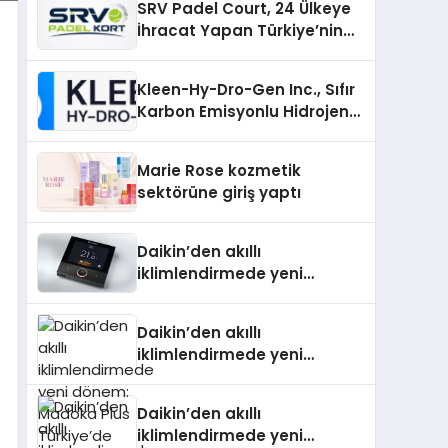
SRV Padel Court, 24 Ülkeye
İhracat Yapan Türkiye’nin
Padel Kortu Üretim Gücü
Kleen-Hy-Dro-Gen Inc., Sıfır
Karbon Emisyonlu Hidrojen
Isıtma Teknolojisinde ISO ve
TSSA Düzenleyici Onaylarını
Marie Rose kozmetik
Aldı
sektörüne giriş yaptı
Daikin’den akıllı
iklimlendirmede yeni
dönem: Madoka Plus
Türkiye’de
Daikin’den akıllı
iklimlendirmede yeni
dönem: Madoka Plus
Türkiye’de
Daikin’den akıllı
iklimlendirmede yeni