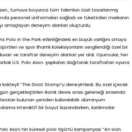
ssn., turnuva boyunca tüm takımları özel tasarlanmış
da personel üniformaları sağladı ve tüketicileri markanın
yı amaçlayan deneyim alanları oluşturdu.
 Polo in the Park etkinliğindeki en büyük varlığını ortaya
örtleri ve spor ilhamlı koleksiyonların sergilendiği özel bir
 duvarı ve taraftar deneyim alanları yer aldı. Oyuncular, her
rkalı U.S. Polo Assn. şapkaları dağıtarak taraftarları oyuna
imza kokteyli “The Divot Stomp”u deneyimledi. Bu özel içecek
 gün gerçekleştirilen ikonik devre arası geleneği sırasında
tırıcıları bulunan yeniden kullanılabilir alüminyum
rına interaktif bir boyut kazandırırken, katılımcılar
Polo Assn.’nin küresel polo tişörtü kampanyası “An Icon