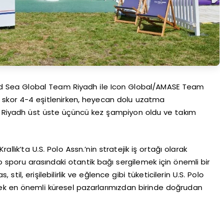
Red Sea Global Team Riyadh ile Icon Global/AMASE Team
da skor 4-4 eşitlenirken, heyecan dolu uzatma
Riyadh üst üste üçüncü kez şampiyon oldu ve takım
allık’ta U.S. Polo Assn.’nin stratejik iş ortağı olarak
 sporu arasındaki otantik bağı sergilemek için önemli bir
til, erişilebilirlik ve eğlence gibi tüketicilerin U.S. Polo
erek en önemli küresel pazarlarımızdan birinde doğrudan