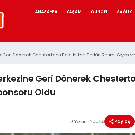
ANASAYFA
YAŞAM
GUNCEL
SAĞLIK
ne Geri Dönerek Chestertons Polo in the Park’ın Resmi Giyim
erkezine Geri Dönerek Chesterto
ponsoru Oldu
0 Yorum Yapıldı
Paylaş