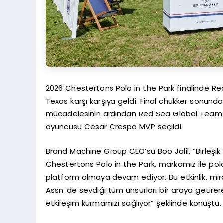
2026 Chestertons Polo in the Park finalinde 
Texas karşı karşıya geldi. Final chukker sonun
mücadelesinin ardından Red Sea Global Team 
oyuncusu Cesar Crespo MVP seçildi.
Brand Machine Group CEO’su Boo Jalil, “Birleşik Kr
Chestertons Polo in the Park, markamız ile polo
platform olmaya devam ediyor. Bu etkinlik, miras, s
Assn.’de sevdiği tüm unsurları bir araya getir
etkileşim kurmamızı sağlıyor” şeklinde konuştu.