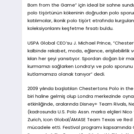
Born from the Game” için ideal bir sahne sund
polo tişörtünün kökeninin doğrudan polo sporu
katılımcılar, ikonik polo tişört etrafında kurgul
koleksiyonlarını keşfetme fırsatı buldu.
USPA Global CEO’su J. Michael Prince, “Chesterto
kalbinde rekabet, moda, eğlence, erişilebilirlik 
kılan her şeyi yansıtıyor. Spordan doğan bir mark
kurmamızı sağlarken Londra’yı ve polo sporunu ta
kutlamamıza olanak tanıyor” dedi.
2009 yılında başlatılan Chestertons Polo in the
biri haline gelmiş olup Londra merkezinde oyna
etkinliğinde, aralarında Disney+ Team Rivals
(kadrosunda U.S. Polo Assn. marka elçileri Nic
Zurich, Icon Global/AMASE Team Texas ve Red S
mücadele etti. Festival programı kapsamında 