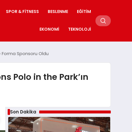
SPOR & FITNESS
BESLENME
EĞITIM
EKONOMI
TEKNOLOJI
 ve Forma Sponsoru Oldu
ns Polo in the Park’ın
Son Dakika