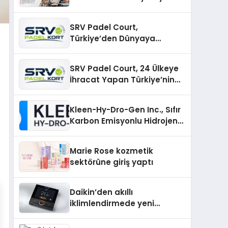
SRV Padel Court,
Türkiye’den Dünyaya
Uzanan Padel Kort
Üretiminde Güvenin Adresi
SRV Padel Court, 24 Ülkeye
İhracat Yapan Türkiye’nin
Padel Kortu Üretim Gücü
Kleen-Hy-Dro-Gen Inc., Sıfır
Karbon Emisyonlu Hidrojen
Isıtma Teknolojisinde ISO ve
TSSA Düzenleyici Onaylarını
Marie Rose kozmetik
Aldı
sektörüne giriş yaptı
Daikin’den akıllı
iklimlendirmede yeni
dönem: Madoka Plus
Türkiye’de