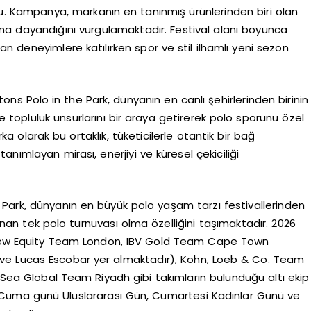
u. Kampanya, markanın en tanınmış ürünlerinden biri olan
na dayandığını vurgulamaktadır. Festival alanı boyunca
anan deneyimlere katılırken spor ve stil ilhamlı yeni sezon
ns Polo in the Park, dünyanın en canlı şehirlerinden birinin
ve topluluk unsurlarını bir araya getirerek polo sporunu özel
a olarak bu ortaklık, tüketicilerle otantik bir bağ
nımlayan mirası, enerjiyi ve küresel çekiciliği
 Park, dünyanın en büyük polo yaşam tarzı festivallerinden
nan tek polo turnuvası olma özelliğini taşımaktadır. 2026
, New Equity Team London, IBV Gold Team Cape Town
o ve Lucas Escobar yer almaktadır), Kohn, Loeb & Co. Team
ea Global Team Riyadh gibi takımların bulunduğu altı ekip
Cuma günü Uluslararası Gün, Cumartesi Kadınlar Günü ve