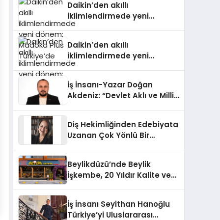
Daikin’den akıllı
iklimlendirmede yeni
dönem: Madoka Plus
Türkiye’de
Daikin’den akıllı
iklimlendirmede yeni
dönem: Madoka Plus
Türkiye’de
İş İnsanı-Yazar Doğan
Akdeniz: “Devlet Aklı ve Milli
Çıkarlar Her Şeyin
Üzerindedir”
Diş Hekimliğinden Edebiyata
Uzanan Çok Yönlü Bir
Yaşam: Yeşim Şahin Yaman
Beylikdüzü’nde Beylik
İşkembe, 20 Yıldır Kalite ve
Lezzetin Değişmeyen Adresi
İş İnsanı Seyithan Hanoğlu
Türkiye’yi Uluslararası