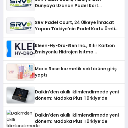
Dünyaya Uzanan Padel Kort
Üretiminde Güvenin Adresi
SRV Padel Court, 24 Ülkeye İhracat
Yapan Türkiye’nin Padel Kortu Üretim
Gücü
Kleen-Hy-Dro-Gen Inc., Sıfır Karbon
Emisyonlu Hidrojen Isıtma
Teknolojisinde ISO ve TSSA
Düzenleyici Onaylarını Aldı
Marie Rose kozmetik sektörüne giriş
yaptı
Daikin’den akıllı iklimlendirmede yeni
dönem: Madoka Plus Türkiye’de
Daikin’den akıllı iklimlendirmede yeni
dönem: Madoka Plus Türkiye’de