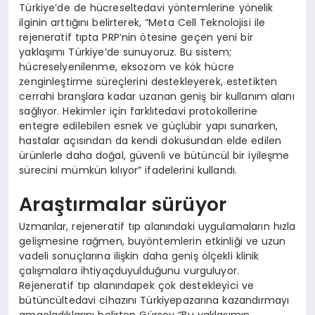
Türkiye’de de hücreseltedavi yöntemlerine yönelik
ilginin arttığını belirterek, “Meta Cell Teknolojisi ile
rejeneratif tıpta PRP’nin ötesine geçen yeni bir
yaklaşımı Türkiye’de sunuyoruz. Bu sistem;
hücreselyenilenme, eksozom ve kök hücre
zenginleştirme süreçlerini destekleyerek, estetikten
cerrahi branşlara kadar uzanan geniş bir kullanım alanı
sağlıyor. Hekimler için farklıtedavi protokollerine
entegre edilebilen esnek ve güçlübir yapı sunarken,
hastalar açısından da kendi dokusundan elde edilen
ürünlerle daha doğal, güvenli ve bütüncül bir iyileşme
sürecini mümkün kılıyor” ifadelerini kullandı.
Araştırmalar sürüyor
Uzmanlar, rejeneratif tıp alanındaki uygulamaların hızla
gelişmesine rağmen, buyöntemlerin etkinliği ve uzun
vadeli sonuçlarına ilişkin daha geniş ölçekli klinik
çalışmalara ihtiyaçduyulduğunu vurguluyor.
Rejeneratif tıp alanındapek çok destekleyici ve
bütüncültedavi cihazını Türkiyepazarına kazandırmayı
amaçladıklarını belirten Gürsoy “Bu yaklaşımın,