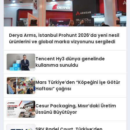
Derya Arms, İstanbul Prohunt 2026’da yeni nesil
ürünlerini ve global marka vizyonunu sergiledi
Tencent Hy3 dünya genelinde
kullanıma sunuldu
Mars Türkiye’den “Köpeğini İşe Götür
Haftası” çağrısı
Cesur Packaging, Mısır’daki Üretim
Üssünü Büyütüyor
SRV Padel Court, Türkiye’den