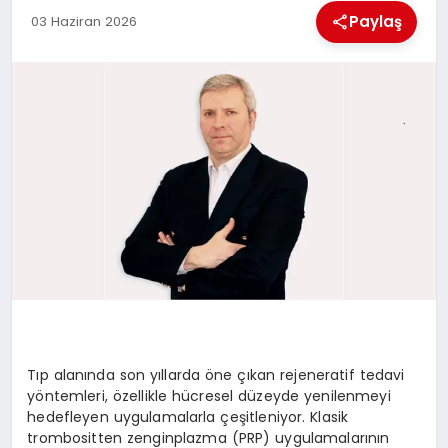
Paylaş
03 Haziran 2026
BESLENME
EĞITIM
EKONOMI
TEKNOLOJI
Tıp alanında son yıllarda öne çıkan rejeneratif tedavi
yöntemleri, özellikle hücresel düzeyde yenilenmeyi
hedefleyen uygulamalarla çeşitleniyor. Klasik
trombositten zenginplazma (PRP) uygulamalarının