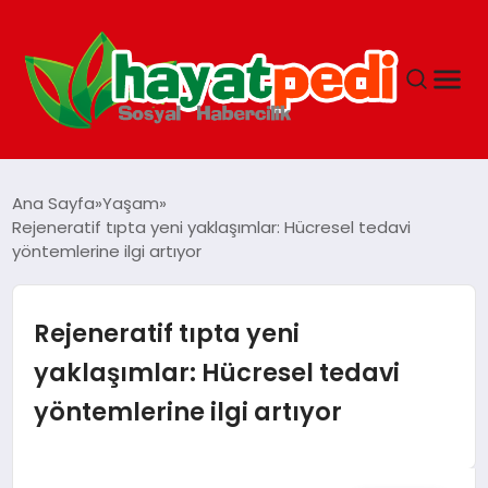
ANASAYFA
Ana Sayfa
Yaşam
Rejeneratif tıpta yeni yaklaşımlar: Hücresel tedavi
yöntemlerine ilgi artıyor
YAŞAM
GUNCEL
Rejeneratif tıpta yeni
yaklaşımlar: Hücresel tedavi
SAĞLIK
yöntemlerine ilgi artıyor
SPOR & FITNESS