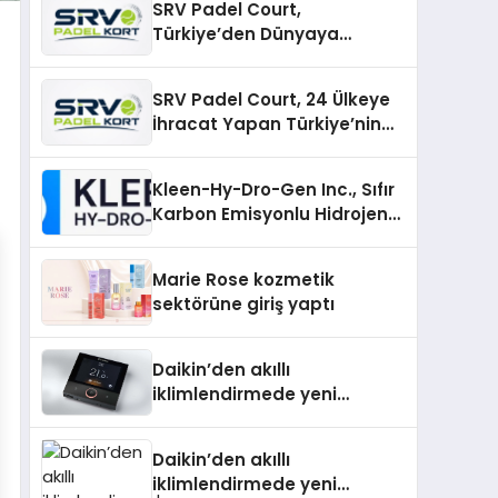
SRV Padel Court,
Türkiye’den Dünyaya
Uzanan Padel Kort
Üretiminde Güvenin Adresi
SRV Padel Court, 24 Ülkeye
İhracat Yapan Türkiye’nin
Padel Kortu Üretim Gücü
Kleen-Hy-Dro-Gen Inc., Sıfır
Karbon Emisyonlu Hidrojen
Isıtma Teknolojisinde ISO ve
TSSA Düzenleyici Onaylarını
Marie Rose kozmetik
Aldı
sektörüne giriş yaptı
Daikin’den akıllı
iklimlendirmede yeni
dönem: Madoka Plus
Türkiye’de
Daikin’den akıllı
iklimlendirmede yeni