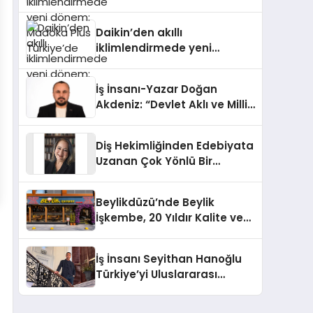
dönem: Madoka Plus
Türkiye’de
Daikin’den akıllı
iklimlendirmede yeni
dönem: Madoka Plus
Türkiye’de
İş İnsanı-Yazar Doğan
Akdeniz: “Devlet Aklı ve Milli
Çıkarlar Her Şeyin
Üzerindedir”
Diş Hekimliğinden Edebiyata
Uzanan Çok Yönlü Bir
Yaşam: Yeşim Şahin Yaman
Beylikdüzü’nde Beylik
İşkembe, 20 Yıldır Kalite ve
Lezzetin Değişmeyen Adresi
İş İnsanı Seyithan Hanoğlu
Türkiye’yi Uluslararası
Arenada Tanıtmayı
Hedefliyor