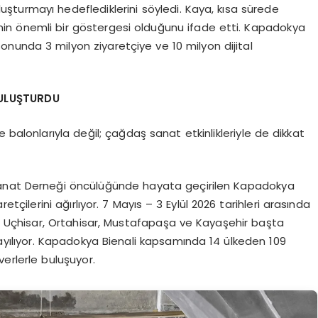
oluşturmayı hedeflediklerini söyledi. Kaya, kısa sürede
lginin önemli bir göstergesi olduğunu ifade etti. Kapadokya
 sonunda 3 milyon ziyaretçiye ve 10 milyon dijital
BULUŞTURDU
 balonlarıyla değil; çağdaş sanat etkinlikleriyle de dikkat
Sanat Derneği öncülüğünde hayata geçirilen Kapadokya
tçilerini ağırlıyor. 7 Mayıs – 3 Eylül 2026 tarihleri arasında
, Uçhisar, Ortahisar, Mustafapaşa ve Kayaşehir başta
ayılıyor. Kapadokya Bienali kapsamında 14 ülkeden 109
verlerle buluşuyor.