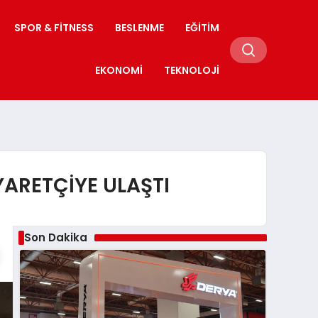
SPOR & FITNESS
BESLENME
EĞITIM
EKONOMI
TEKNOLOJI
YARETÇİYE ULAŞTI
Son Dakika