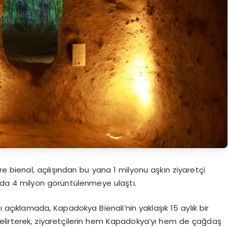
e bienal, açılışından bu yana 1 milyonu aşkın ziyaretçi
 da 4 milyon görüntülenmeye ulaştı.
ı açıklamada, Kapadokya Bienali’nin yaklaşık 15 aylık bir
i belirterek, ziyaretçilerin hem Kapadokya’yı hem de çağdaş