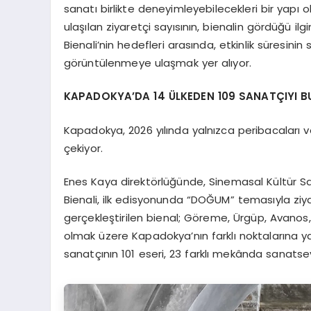
sanatı birlikte deneyimleyebilecekleri bir yapı 
ulaşılan ziyaretçi sayısının, bienalin gördüğü i
Bienali’nin hedefleri arasında, etkinlik süresinin
görüntülenmeye ulaşmak yer alıyor.
KAPADOKYA’DA 14 ÜLKEDEN 109 SANATÇIYI 
Kapadokya, 2026 yılında yalnızca peribacaları ve
çekiyor.
Enes Kaya direktörlüğünde, Sinemasal Kültür 
Bienali, ilk edisyonunda “DOĞUM” temasıyla ziyare
gerçekleştirilen bienal; Göreme, Ürgüp, Avanos
olmak üzere Kapadokya’nın farklı noktalarına y
sanatçının 101 eseri, 23 farklı mekânda sanatse