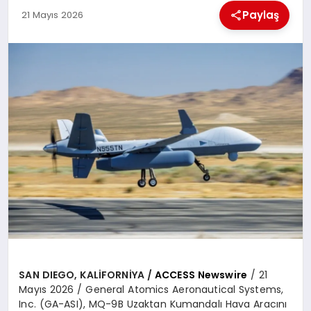
Paylaş
21 Mayıs 2026
BESLENME
EĞITIM
EKONOMI
TEKNOLOJI
SAN DIEGO, KALİFORNİYA /
ACCESS Newswire
/ 21
Mayıs 2026 / General Atomics Aeronautical Systems,
Inc. (GA-ASI), MQ-9B Uzaktan Kumandalı Hava Aracını