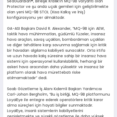
SeaGuardian®, Birleşik Krallık’ın MQ-9B varyantı olan
Protector ve şu anda uçak gemileri için geliştirilmekte
olan yeni MQ-9B STOL (Kısa Kalkış ve İniş)
konfigürasyonu yer almaktadır.
GA-ASI Başkanı David R. Alexander, “MQ-9B için AEW,
taktik hava mühimmatları, güdümlü füzeler, insansız
hava araçları, savaş uçakları, bombardıman uçakları
ve diğer tehditlere karşı savunma sağlamak için kritik
bir havadan algılama kabiliyeti sunacaktır. Orta irtifa
ve uzun havada kalış süresine sahip bir insansız hava
sistemi için operasyonel kullanılabilirlik, herhangi bir
askeri hava aracından daha yüksektir ve insansız bir
platform olarak hava mürettebatı riske
atılmamaktadır” dedi.
Saab Gözetleme İş Alanı Kıdemli Başkan Yardımcısı
Carl-Johan Bergholm, “Bu iş birliği, MQ-9B platformunu
LoyalEye ile entegre ederek operatörlere kritik karar
alma süreçleri için hayati bilgiler sunmaktadır.
LoyalEye, insanlı sistemlerin kabiliyetlerini
genişletmekte ve sürekli gözetleme ile daha yüksek