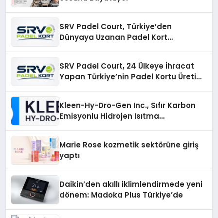
SRV Padel Court, Türkiye’den
Dünyaya Uzanan Padel Kort
Üretiminde Güvenin Adresi
SRV Padel Court, 24 Ülkeye İhracat
Yapan Türkiye’nin Padel Kortu Üretim
Gücü
Kleen-Hy-Dro-Gen Inc., Sıfır Karbon
Emisyonlu Hidrojen Isıtma
Teknolojisinde ISO ve TSSA
Düzenleyici Onaylarını Aldı
Marie Rose kozmetik sektörüne giriş
yaptı
Daikin’den akıllı iklimlendirmede yeni
dönem: Madoka Plus Türkiye’de