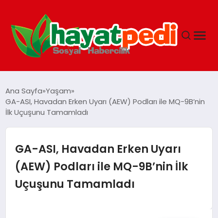
ANASAYFA
Ana Sayfa
Yaşam
GA-ASI, Havadan Erken Uyarı (AEW) Podları ile MQ-9B’nin
İlk Uçuşunu Tamamladı
YAŞAM
GUNCEL
GA-ASI, Havadan Erken Uyarı
(AEW) Podları ile MQ-9B’nin İlk
SAĞLIK
Uçuşunu Tamamladı
SPOR & FITNESS