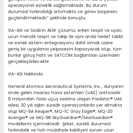
operasyonel esneklik sağlamaktadır. Bu durum
durumsal farkındalığı artırmakta ve görev başarısını
güçlendirmektedir” şeklinde konuştu.
GA-ASI ve Saab’ın AEW çözümü; erken tespit ve uyarı,
uzun menzilli tespit ve takip ile aynı anda hedef takibi
ve esnek sistem entegrasyonu dahil olmak üzere
geniş bir uygulama yelpazesini kapsayacak olup, tüm
bunlar görüş hattı ve SATCOM bağlantıları üzerinden
gerçekleştirilecektir.
GA-ASI Hakkında
General Atomics Aeronautical Systems, Inc., dünyanın
önde gelen insansız hava sistemleri (UAS) üreticisidir.
9 milyondan fazla uçuş saatine ulaşan Predator® UAS
ailesi, 30 yılı aşkın süredir operasyonlarda yer almakta
olup MQ-9A Reaper®, MQ-1C Gray Eagle®, MQ-20
Avenger® ve MQ-9B SkyGuardian®/SeaGuardian®
modellerini içermektedir. Şirket, sürekli durumsal
farkındalık ve hızlı müdahale kabiliyeti sunan uzun