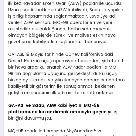
ilk kez Havadan Erken Uyarı (AEW) podları ile uçurdu.
Uzun süredir beklenen AEW kabiliyeti, Saab ile yapılan
iş birliği kapsamında sağlanmaktadır. LoyalEye adı
verilen AEW sensörü MQ-9B operatörleri ve yeni
müşterilere sunulduğunda, halihazırda mevcut
olmayan bölgelerde sürekli ve maliyet etkin hava
gözetleme kabiliyetleri sağlanması bekleniyor.
GA-ASI, 19 Mayıs tarihinde Güney Kaliforniya’daki
Desert Horizon uçuş operasyon tesisinden, şirkete ait
bir hava aracı kullanarak AEW radar podları ile MQ-
9B’nin doğrulama uçuşunu gerçekleştirdi. Bu uçuş,
birkaç ay sürmesi ve yılın ilerleyen dönemlerinde tam
kabiliyetli bir gösterim ile sonuçlanması beklenen
geliştirme sürecinin ilk adımını temsil etmektedir.
GA-ASI ve Saab, AEW kabiliyetini MQ-9B
platformuna kazandırmak amacıyla geçen yıl
iş
birliğini duyurmuştu.
MQ-9B modelleri arasında SkyGuardian® ve