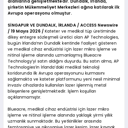
alanlarına genişletmektedir. Dundalk, İrlanda,
şirketin Mükemmeliyet Merkezleri ağına katılarak ilk
Avrupa operasyonu olmuştur.
SİNGAPUR VE DUNDALK, İRLANDA / ACCESS Newswire
/ 19 Mayıs 2026 /
Kateter ve medikal tüp üretiminde
dikey entegre sözleşmeli üretici olan AP Technologies,
bugün İrlanda’nın Dundalk kentinde faaliyet gösteren
ve medikal cihaz endüstrisi için lazer mikro işleme ve
nitinol işleme alanında uzmanlaşmış Blueacre
Technology’yi satın aldığını duyurdu. Bu satın alma, AP
Technologies’in İrlanda’daki medikal teknoloji
koridorunda ilk Avrupa operasyonunu kurmasını
sağlamakta ve kateter platformunu yeni nesil minimal
invaziv cihazlarda kullanılan lazer işlenmiş metal
bileşenlere genişletmektedir. İşlem koşulları
açıklanmamıştır.
Blueacre, medikal cihaz endüstrisi için lazer mikro
işleme ve nitinol işleme alanında yaklaşık yirmi yıllık
uzmanlık sunmaktadır. Bu yetkinlikler arasında
femtosaniye ve pikosaniye lazer kesim, lazer kaynak,