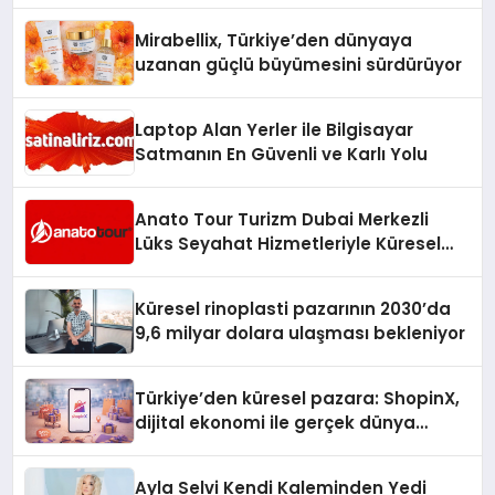
Mirabellix, Türkiye’den dünyaya
uzanan güçlü büyümesini sürdürüyor
Laptop Alan Yerler ile Bilgisayar
Satmanın En Güvenli ve Karlı Yolu
Anato Tour Turizm Dubai Merkezli
Lüks Seyahat Hizmetleriyle Küresel
Turizmde Öne Çıkıyor
Küresel rinoplasti pazarının 2030’da
9,6 milyar dolara ulaşması bekleniyor
Türkiye’den küresel pazara: ShopinX,
dijital ekonomi ile gerçek dünya
alışverişini bir araya getirmeyi
hedefliyor
Ayla Selvi Kendi Kaleminden Yedi