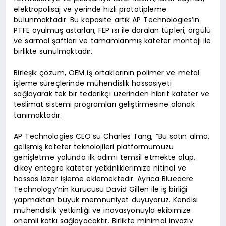
elektropolisaj ve yerinde hızlı prototipleme
bulunmaktadır. Bu kapasite artık AP Technologies’in
PTFE oyulmuş astarları, FEP ısı ile daralan tüpleri, örgülü
ve sarmal şaftları ve tamamlanmış kateter montajı ile
birlikte sunulmaktadır.
Birleşik çözüm, OEM iş ortaklarının polimer ve metal
işleme süreçlerinde mühendislik hassasiyeti
sağlayarak tek bir tedarikçi üzerinden hibrit kateter ve
teslimat sistemi programları geliştirmesine olanak
tanımaktadır.
AP Technologies CEO’su Charles Tang, “Bu satın alma,
gelişmiş kateter teknolojileri platformumuzu
genişletme yolunda ilk adımı temsil etmekte olup,
dikey entegre kateter yetkinliklerimize nitinol ve
hassas lazer işleme eklemektedir. Ayrıca Blueacre
Technology’nin kurucusu David Gillen ile iş birliği
yapmaktan büyük memnuniyet duyuyoruz. Kendisi
mühendislik yetkinliği ve inovasyonuyla ekibimize
önemli katkı sağlayacaktır. Birlikte minimal invaziv