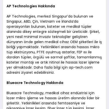
AP Technologies Hakkında
AP Technologies, merkezi Singapur’da bulunan ve
Singapur, ABD, Çin, Vietnam ve İrlanda’da
operasyonları bulunan, kateter ve medikal tüpler
alanında dikey entegre sözleşmeli bir üreticidir. Şirket,
yeni nesil minimal invaziv teknolojiler geliştiren
dünyanın önde gelen medikal cihaz OEM şirketleri ile iş
birliği yapmaktadır. Yetkinlikleri arasında hassas mikro
tüp ekstrüzyonu, PTFE oyulmuş astarlar, FEP ısı ile
daralan tüpler, örgülü ve sarmal şaftlar, tamamlanmış
kateter montajı ve artık nitinol ile hassas lazer işleme
yer almaktadır. Daha fazla bilgi için ap-tech.com
adresini ziyaret edebilirsiniz.
Blueacre Technology Hakkında
Blueacre Technology, medikal cihaz endüstrisi için
lazer mikro işleme ve hassas üretim alanında lider bir
şirkettir. Yetkinlikleri arasında femtosaniye ve
pikosaniye lazer kesim, fiber lazer tüp kesimi, lazer