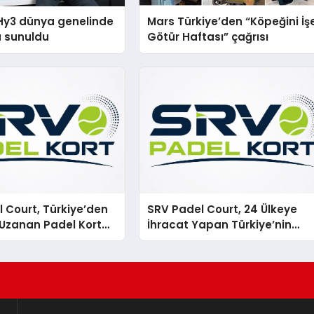
Hy3 dünya genelinde
Mars Türkiye’den “Köpeğini İş
a sunuldu
Götür Haftası” çağrısı
 Court, Türkiye’den
SRV Padel Court, 24 Ülkeye
Uzanan Padel Kort
İhracat Yapan Türkiye’nin
de Güvenin Adresi
Padel Kortu Üretim Gücü