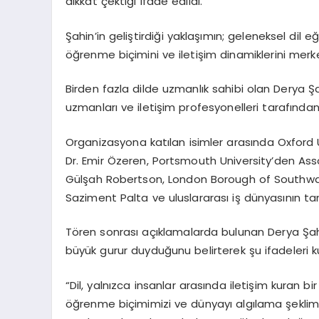
dikkat çektiği ifade edildi.
Şahin’in geliştirdiği yaklaşımın; geleneksel dil e
öğrenme biçimini ve iletişim dinamiklerini merke
Birden fazla dilde uzmanlık sahibi olan Derya Şa
uzmanları ve iletişim profesyonelleri tarafından
Organizasyona katılan isimler arasında Oxford Un
Dr. Emir Özeren, Portsmouth University’den Asso
Gülşah Robertson, London Borough of Southwark
Saziment Palta ve uluslararası iş dünyasının ta
Tören sonrası açıklamalarda bulunan Derya Şahi
büyük gurur duyduğunu belirterek şu ifadeleri ku
“Dil, yalnızca insanlar arasında iletişim kuran 
öğrenme biçimimizi ve dünyayı algılama şeklimizi