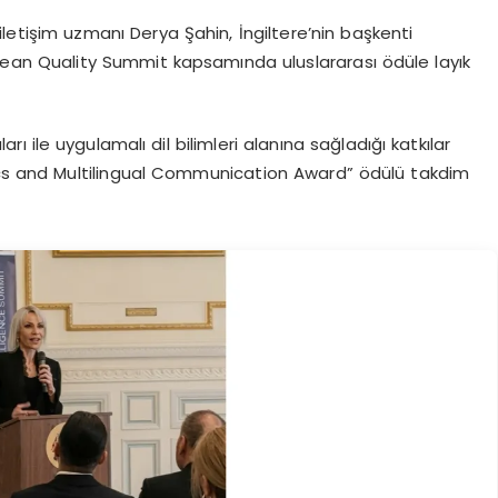
li iletişim uzmanı Derya Şahin, İngiltere’nin başkenti
ean Quality Summit kapsamında uluslararası ödüle layık
arı ile uygulamalı dil bilimleri alanına sağladığı katkılar
tics and Multilingual Communication Award” ödülü takdim