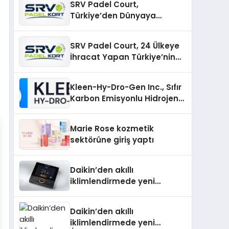
SRV Padel Court,
Türkiye’den Dünyaya
Uzanan Padel Kort
Üretiminde Güvenin Adresi
SRV Padel Court, 24 Ülkeye
İhracat Yapan Türkiye’nin
Padel Kortu Üretim Gücü
Kleen-Hy-Dro-Gen Inc., Sıfır
Karbon Emisyonlu Hidrojen
Isıtma Teknolojisinde ISO ve
TSSA Düzenleyici Onaylarını
Marie Rose kozmetik
Aldı
sektörüne giriş yaptı
Daikin’den akıllı
iklimlendirmede yeni
dönem: Madoka Plus
Türkiye’de
Daikin’den akıllı
iklimlendirmede yeni