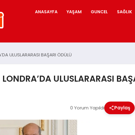
ANASAYFA
YAŞAM
GUNCEL
SAĞLIK
RA’DA ULUSLARARASI BAŞARI ÖDÜLÜ
’E LONDRA’DA ULUSLARARASI BAŞ
0 Yorum Yapıldı
Paylaş