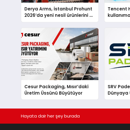
Derya Arms, İstanbul Prohunt
Tencent 
2026’da yeni nesil ürünlerini ve
kullanım
global marka vizyonunu
sergiledi
Cesur Packaging, Mısır’daki
SRV Padel
Üretim Üssünü Büyütüyor
Dünyaya 
Üretimin
Hayata dair her şey burada