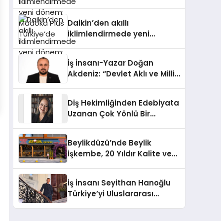
dönem: Madoka Plus
Türkiye’de
Daikin’den akıllı
iklimlendirmede yeni
dönem: Madoka Plus
Türkiye’de
İş İnsanı-Yazar Doğan
Akdeniz: “Devlet Aklı ve Milli
Çıkarlar Her Şeyin
Üzerindedir”
Diş Hekimliğinden Edebiyata
Uzanan Çok Yönlü Bir
Yaşam: Yeşim Şahin Yaman
Beylikdüzü’nde Beylik
İşkembe, 20 Yıldır Kalite ve
Lezzetin Değişmeyen Adresi
İş İnsanı Seyithan Hanoğlu
Türkiye’yi Uluslararası
Arenada Tanıtmayı
Hedefliyor