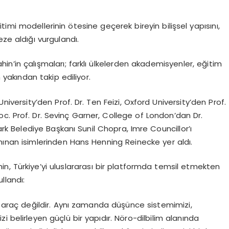
ğitimi modellerinin ötesine geçerek bireyin bilişsel yapısını,
ze aldığı vurgulandı.
hin’in çalışmaları; farklı ülkelerden akademisyenler, eğitim
 yakından takip ediliyor.
iversity’den Prof. Dr. Ten Feizi, Oxford University’den Prof.
c. Prof. Dr. Sevinç Garner, College of London’dan Dr.
 Belediye Başkanı Sunil Chopra, Imre Councillor’ı
nınan isimlerinden Hans Henning Reinecke yer aldı.
n, Türkiye’yi uluslararası bir platformda temsil etmekten
llandı:
bir araç değildir. Aynı zamanda düşünce sistemimizi,
 belirleyen güçlü bir yapıdır. Nöro-dilbilim alanında