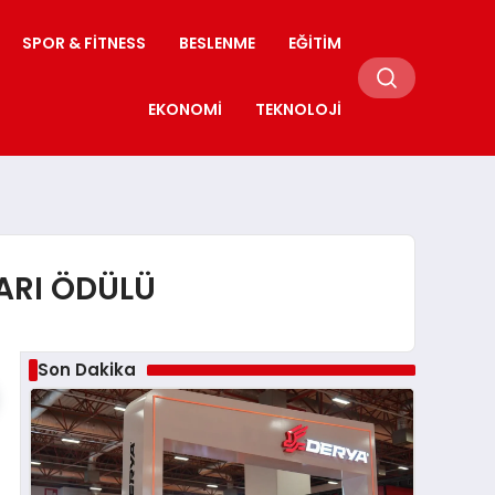
SPOR & FITNESS
BESLENME
EĞITIM
EKONOMI
TEKNOLOJI
ARI ÖDÜLÜ
Son Dakika