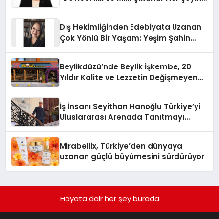
Üzerindedir”
Diş Hekimliğinden Edebiyata Uzanan
Çok Yönlü Bir Yaşam: Yeşim Şahin
Yaman
Beylikdüzü’nde Beylik İşkembe, 20
Yıldır Kalite ve Lezzetin Değişmeyen
Adresi
İş İnsanı Seyithan Hanoğlu Türkiye’yi
Uluslararası Arenada Tanıtmayı
Hedefliyor
Mirabellix, Türkiye’den dünyaya
uzanan güçlü büyümesini sürdürüyor
Hayata dair her şey burada