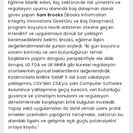
Eğitime liderlik eden, ilaç sektöründe risk yönetimi ve
regülasyon uyumu alanında baş danışman olarak
görev yapan
Sam Brooks
(Brooks Information
Integrity Innovations Direktörü ve Baş Danışmanı),
program boyunca teorik anlatımın ötesine geçen
interaktif ve uygulamaya dönük bir yaklaşım
benimsediklerini belirtti. Brooks, eğitime ilişkin
değerlendirmesinde şunları söyledi: “İki gün boyunca
sistem kontrolü ve veri bütünlüğünün temel
başlıklarını yaşam döngüsü perspektifiyle ele aldık.
Avrupa, US FDA ve UK MHRA gibi küresel regülasyon
otoritelerinin güncel beklentilerini değerlendirdik.
Katılımcılarla birlikte GAMP 5 risk bazlı validasyon
yaklaşımını, CSV’den CSA’ya, yani Computer Software
Assurance yaklaşımına geçiş sürecini, veri bütünlüğü
güvence ve yönetişim konularını ve regülasyon
denetimlerinde karşılaşılan kritik bulguları inceledik.
Yapay zekâ uygulamaları da dahil olmak üzere pratik
örnekler üzerinden yaptığımız tartışmalar, sektörün bu
alandaki ilgisini ve gelişime açık güçlü potansiyelini
ortaya koydu.”