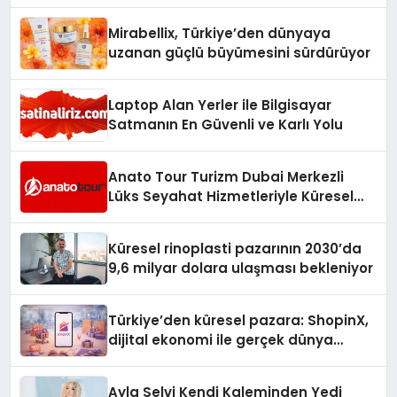
Hedefliyor
Mirabellix, Türkiye’den dünyaya
uzanan güçlü büyümesini sürdürüyor
Laptop Alan Yerler ile Bilgisayar
Satmanın En Güvenli ve Karlı Yolu
Anato Tour Turizm Dubai Merkezli
Lüks Seyahat Hizmetleriyle Küresel
Turizmde Öne Çıkıyor
Küresel rinoplasti pazarının 2030’da
9,6 milyar dolara ulaşması bekleniyor
Türkiye’den küresel pazara: ShopinX,
dijital ekonomi ile gerçek dünya
alışverişini bir araya getirmeyi
hedefliyor
Ayla Selvi Kendi Kaleminden Yedi