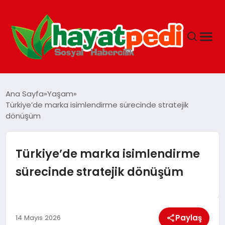
ANASAYFA
Ana Sayfa
Yaşam
Türkiye’de marka isimlendirme sürecinde stratejik
dönüşüm
YAŞAM
GUNCEL
Türkiye’de marka isimlendirme
sürecinde stratejik dönüşüm
SAĞLIK
SPOR & FITNESS
Paylaş
14 Mayıs 2026