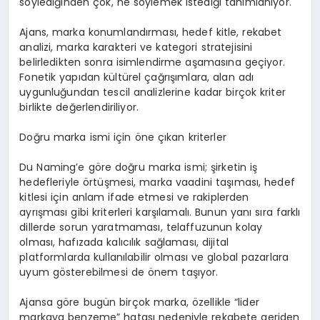
söylediğinden çok, ne söylemek istediği tanımlanıyor.
Ajans, marka konumlandırması, hedef kitle, rekabet
analizi, marka karakteri ve kategori stratejisini
belirledikten sonra isimlendirme aşamasına geçiyor.
Fonetik yapıdan kültürel çağrışımlara, alan adı
uygunluğundan tescil analizlerine kadar birçok kriter
birlikte değerlendiriliyor.
Doğru marka ismi için öne çıkan kriterler
Du Naming’e göre doğru marka ismi; şirketin iş
hedefleriyle örtüşmesi, marka vaadini taşıması, hedef
kitlesi için anlam ifade etmesi ve rakiplerden
ayrışması gibi kriterleri karşılamalı. Bunun yanı sıra farklı
dillerde sorun yaratmaması, telaffuzunun kolay
olması, hafızada kalıcılık sağlaması, dijital
platformlarda kullanılabilir olması ve global pazarlara
uyum gösterebilmesi de önem taşıyor.
Ajansa göre bugün birçok marka, özellikle “lider
markaya benzeme” hatası nedeniyle rekabete geriden