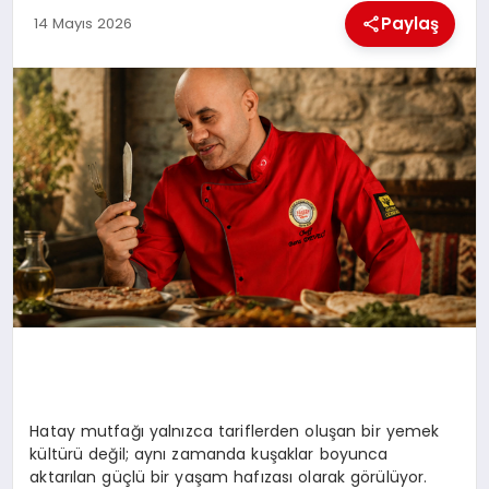
Paylaş
14 Mayıs 2026
BESLENME
EĞITIM
EKONOMI
TEKNOLOJI
Hatay mutfağı yalnızca tariflerden oluşan bir yemek
kültürü değil; aynı zamanda kuşaklar boyunca
aktarılan güçlü bir yaşam hafızası olarak görülüyor.