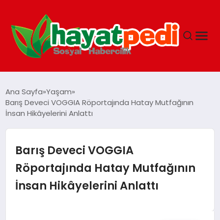
ANASAYFA
Ana Sayfa
Yaşam
Barış Deveci VOGGIA Röportajında Hatay Mutfağının
İnsan Hikâyelerini Anlattı
YAŞAM
GUNCEL
Barış Deveci VOGGIA
Röportajında Hatay Mutfağının
SAĞLIK
İnsan Hikâyelerini Anlattı
SPOR & FITNESS