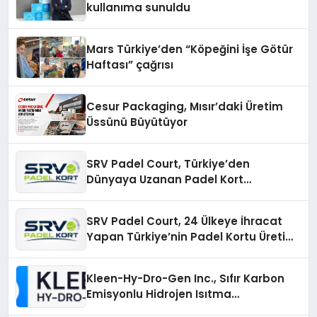
kullanıma sunuldu
Mars Türkiye’den “Köpeğini İşe Götür
Haftası” çağrısı
Cesur Packaging, Mısır’daki Üretim
Üssünü Büyütüyor
SRV Padel Court, Türkiye’den
Dünyaya Uzanan Padel Kort
Üretiminde Güvenin Adresi
SRV Padel Court, 24 Ülkeye İhracat
Yapan Türkiye’nin Padel Kortu Üretim
Gücü
Kleen-Hy-Dro-Gen Inc., Sıfır Karbon
Emisyonlu Hidrojen Isıtma
Teknolojisinde ISO ve TSSA