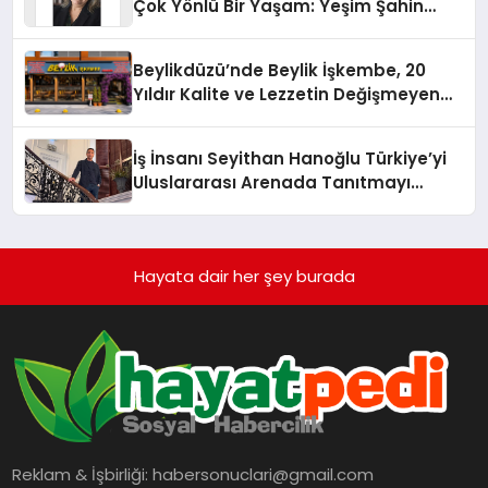
Çok Yönlü Bir Yaşam: Yeşim Şahin
Yaman
Beylikdüzü’nde Beylik İşkembe, 20
Yıldır Kalite ve Lezzetin Değişmeyen
Adresi
İş İnsanı Seyithan Hanoğlu Türkiye’yi
Uluslararası Arenada Tanıtmayı
Hedefliyor
Hayata dair her şey burada
Reklam & İşbirliği:
habersonuclari@gmail.com