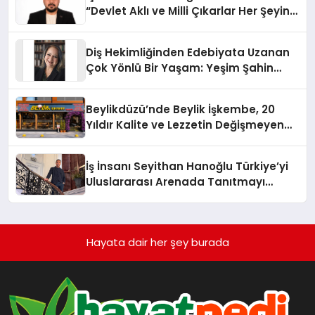
“Devlet Aklı ve Milli Çıkarlar Her Şeyin
Üzerindedir”
Diş Hekimliğinden Edebiyata Uzanan
Çok Yönlü Bir Yaşam: Yeşim Şahin
Yaman
Beylikdüzü’nde Beylik İşkembe, 20
Yıldır Kalite ve Lezzetin Değişmeyen
Adresi
İş İnsanı Seyithan Hanoğlu Türkiye’yi
Uluslararası Arenada Tanıtmayı
Hedefliyor
Hayata dair her şey burada