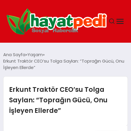
ANASAYFA
Ana Sayfa
Yaşam
Erkunt Traktör CEO’su Tolga Saylan: “Toprağın Gücü, Onu
İşleyen Ellerde”
YAŞAM
GUNCEL
Erkunt Traktör CEO’su Tolga
Saylan: “Toprağın Gücü, Onu
SAĞLIK
İşleyen Ellerde”
SPOR & FITNESS