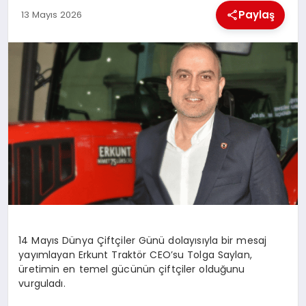
Paylaş
13 Mayıs 2026
BESLENME
EĞITIM
EKONOMI
TEKNOLOJI
14 Mayıs Dünya Çiftçiler Günü dolayısıyla bir mesaj
yayımlayan
Erkunt
Traktör CEO’su Tolga Saylan,
üretimin en temel gücünün çiftçiler olduğunu
vurguladı.