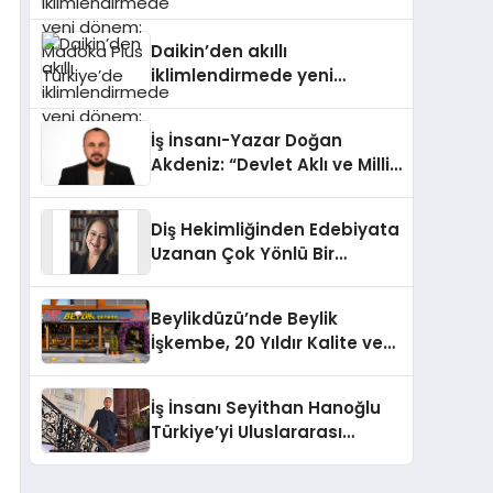
dönem: Madoka Plus
Türkiye’de
Daikin’den akıllı
iklimlendirmede yeni
dönem: Madoka Plus
Türkiye’de
İş İnsanı-Yazar Doğan
Akdeniz: “Devlet Aklı ve Milli
Çıkarlar Her Şeyin
Üzerindedir”
Diş Hekimliğinden Edebiyata
Uzanan Çok Yönlü Bir
Yaşam: Yeşim Şahin Yaman
Beylikdüzü’nde Beylik
İşkembe, 20 Yıldır Kalite ve
Lezzetin Değişmeyen Adresi
İş İnsanı Seyithan Hanoğlu
Türkiye’yi Uluslararası
Arenada Tanıtmayı
Hedefliyor