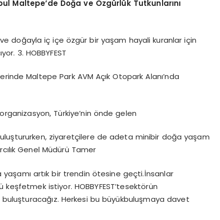
bul
Maltepe’de
Doğa
ve
Özgürlük Tutkunlarını
e doğayla iç içe özgür bir yaşam hayali kuranlar için
çıyor. 3. HOBBYFEST
lerinde Maltepe Park AVM Açık Otopark Alanı’nda
organizasyon, Türkiye’nin önde gelen
uluştururken, ziyaretçilere de adeta minibir doğa yaşam
arcılık Genel Müdürü Tamer
aşamı artık bir trendin ötesine geçti.İnsanlar
nü keşfetmek istiyor. HOBBYFEST’tesektörün
da buluşturacağız. Herkesi bu büyükbuluşmaya davet