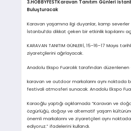
3.HOBBYFEST
Karavan
Tanıtım
Günleri
İstan
Buluşturacak
Karavan yaşamına ilgi duyanlar, kamp severler v
İstanbul’da dikkat çeken bir etkinlik kapılarını a
KARAVAN TANITIM GÜNLERİ, 15–16–17 Mayıs tarih
ziyaretçilerini ağırlayacak.
Anadolu Ekspo Fuarcılık tarafından düzenlenen 
karavan ve outdoor markalarını aynı noktada b
festivali atmosferi sunacak. Anadolu Ekspo Fu
Karaoğlu yaptığı açıklamada “Karavan ve doğa y
özgürlüğü, doğayı ve alternatif yaşam kültürü
önemli markalarını ve ziyaretçileri aynı nokta
ediyoruz.” ifadelerini kullandı.