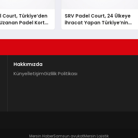
 Court, Türkiye’den
SRV Padel Court, 24 Ülkeye
Uzanan Padel Kort
İhracat Yapan Türkiye’nin
de Güvenin Adresi
Padel Kortu Üretim Gücü
Hakkımızda
Künye
İletişim
Gizlilik Politikası
Mersin Haber
Samsun avukat
Mersin Lojistik