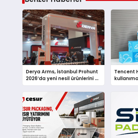
Derya Arms, İstanbul Prohunt
Tencent 
2026’da yeni nesil ürünlerini ve
kullanım
global marka vizyonunu
sergiledi