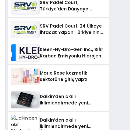
SRV Padel Court,
Türkiye’den Dünyaya
Uzanan Padel Kort
Üretiminde Güvenin Adresi
SRV Padel Court, 24 Ülkeye
İhracat Yapan Türkiye’nin
Padel Kortu Üretim Gücü
Kleen-Hy-Dro-Gen Inc., Sıfır
Karbon Emisyonlu Hidrojen
Isıtma Teknolojisinde ISO ve
TSSA Düzenleyici Onaylarını
Marie Rose kozmetik
Aldı
sektörüne giriş yaptı
Daikin’den akıllı
iklimlendirmede yeni
dönem: Madoka Plus
Türkiye’de
Daikin’den akıllı
iklimlendirmede yeni