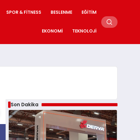
SPOR & FITNESS
BESLENME
EĞITIM
EKONOMI
TEKNOLOJI
Son Dakika