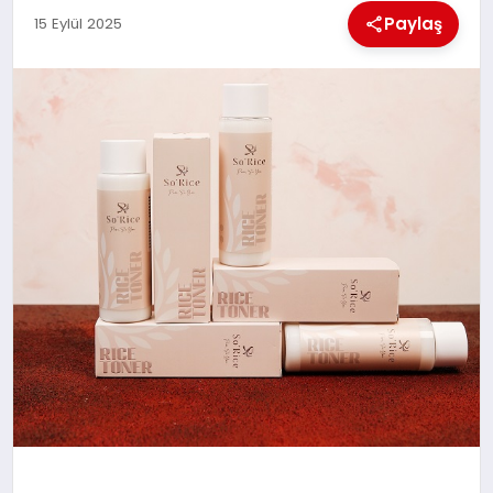
Paylaş
15 Eylül 2025
BESLENME
EĞITIM
EKONOMI
TEKNOLOJI