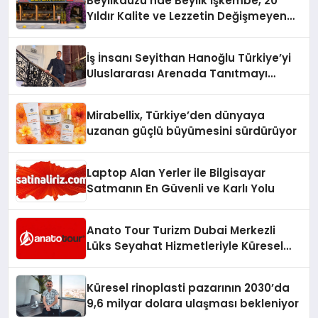
Beylikdüzü’nde Beylik İşkembe, 20
Yıldır Kalite ve Lezzetin Değişmeyen
Adresi
İş İnsanı Seyithan Hanoğlu Türkiye’yi
Uluslararası Arenada Tanıtmayı
Hedefliyor
Mirabellix, Türkiye’den dünyaya
uzanan güçlü büyümesini sürdürüyor
Laptop Alan Yerler ile Bilgisayar
Satmanın En Güvenli ve Karlı Yolu
Anato Tour Turizm Dubai Merkezli
Lüks Seyahat Hizmetleriyle Küresel
Turizmde Öne Çıkıyor
Küresel rinoplasti pazarının 2030’da
9,6 milyar dolara ulaşması bekleniyor