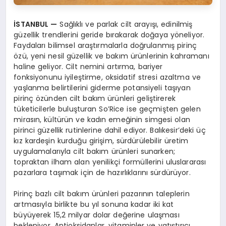
İSTANBUL
—
Sağlıklı ve parlak cilt arayışı, edinilmiş
güzellik trendlerini geride bırakarak doğaya yöneliyor.
Faydaları bilimsel araştırmalarla doğrulanmış pirinç
özü, yeni nesil güzellik ve bakım ürünlerinin kahramanı
haline geliyor. Cilt nemini artırma, bariyer
fonksiyonunu iyileştirme, oksidatif stresi azaltma ve
yaşlanma belirtilerini giderme potansiyeli taşıyan
pirinç özünden cilt bakım ürünleri geliştirerek
tüketicilerle buluşturan So’Rice ise geçmişten gelen
mirasın, kültürün ve kadın emeğinin simgesi olan
pirinci güzellik rutinlerine dahil ediyor. Balıkesir’deki üç
kız kardeşin kurduğu girişim, sürdürülebilir üretim
uygulamalarıyla cilt bakım ürünleri sunarken;
topraktan ilham alan yenilikçi formüllerini uluslararası
pazarlara taşımak için de hazırlıklarını sürdürüyor.
Pirinç bazlı cilt bakım ürünleri pazarının taleplerin
artmasıyla birlikte bu yıl sonuna kadar iki kat
büyüyerek 15,2 milyar dolar değerine ulaşması
bekleniyor. Antioksidanlar, vitaminler ve yatıştırıcı