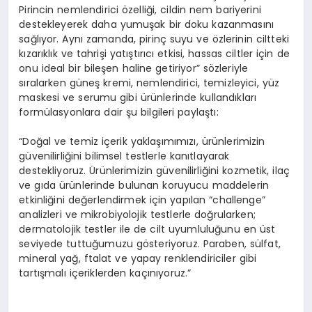
Pirincin nemlendirici özelliği, cildin nem bariyerini
destekleyerek daha yumuşak bir doku kazanmasını
sağlıyor. Aynı zamanda, pirinç suyu ve özlerinin ciltteki
kızarıklık ve tahrişi yatıştırıcı etkisi, hassas ciltler için de
onu ideal bir bileşen haline getiriyor” sözleriyle
sıralarken güneş kremi, nemlendirici, temizleyici, yüz
maskesi ve serumu gibi ürünlerinde kullandıkları
formülasyonlara dair şu bilgileri paylaştı:
“Doğal ve temiz içerik yaklaşımımızı, ürünlerimizin
güvenilirliğini bilimsel testlerle kanıtlayarak
destekliyoruz. Ürünlerimizin güvenilirliğini kozmetik, ilaç
ve gıda ürünlerinde bulunan koruyucu maddelerin
etkinliğini değerlendirmek için yapılan “challenge”
analizleri ve mikrobiyolojik testlerle doğrularken;
dermatolojik testler ile de cilt uyumluluğunu en üst
seviyede tuttuğumuzu gösteriyoruz. Paraben, sülfat,
mineral yağ, ftalat ve yapay renklendiriciler gibi
tartışmalı içeriklerden kaçınıyoruz.”