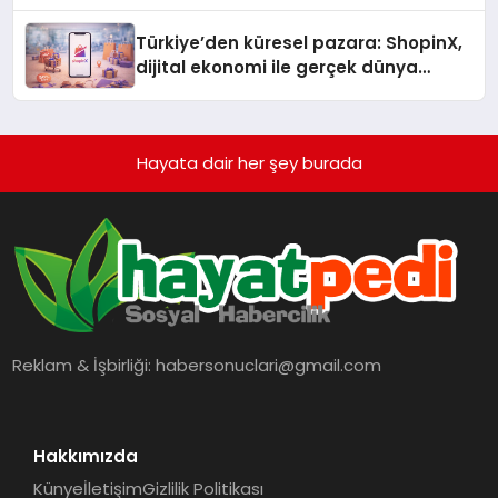
Türkiye’den küresel pazara: ShopinX,
dijital ekonomi ile gerçek dünya
alışverişini bir araya getirmeyi
hedefliyor
Hayata dair her şey burada
Reklam & İşbirliği:
habersonuclari@gmail.com
Hakkımızda
Künye
İletişim
Gizlilik Politikası