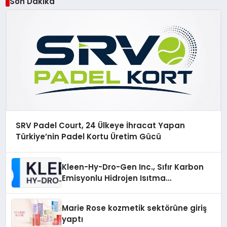
Son Dakika
SRV Padel Court, 24 Ülkeye İhracat Yapan
Türkiye’nin Padel Kortu Üretim Gücü
Kleen-Hy-Dro-Gen Inc., Sıfır Karbon
Emisyonlu Hidrojen Isıtma
Teknolojisinde ISO ve TSSA
Düzenleyici Onaylarını Aldı
Marie Rose kozmetik sektörüne giriş
yaptı