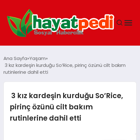
ANASAYFA
Ana Sayfa
Yaşam
3 kız kardeşin kurduğu So’Rice, pirinç özünü cilt bakım
rutinlerine dahil etti
YAŞAM
GUNCEL
3 kız kardeşin kurduğu So’Rice,
pirinç özünü cilt bakım
SAĞLIK
rutinlerine dahil etti
SPOR & FITNESS