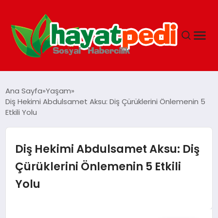
ANASAYFA
Ana Sayfa
Yaşam
Diş Hekimi Abdulsamet Aksu: Diş Çürüklerini Önlemenin 5
Etkili Yolu
YAŞAM
GUNCEL
Diş Hekimi Abdulsamet Aksu: Diş
Çürüklerini Önlemenin 5 Etkili
SAĞLIK
Yolu
SPOR & FITNESS