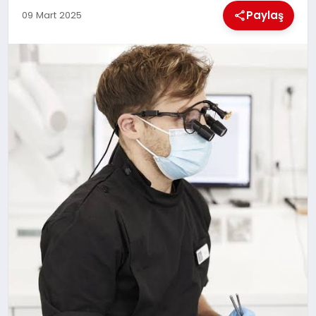
Paylaş
09 Mart 2025
BESLENME
EĞITIM
EKONOMI
TEKNOLOJI