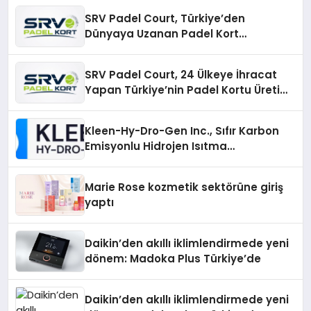
SRV Padel Court, Türkiye’den
Dünyaya Uzanan Padel Kort
Üretiminde Güvenin Adresi
SRV Padel Court, 24 Ülkeye İhracat
Yapan Türkiye’nin Padel Kortu Üretim
Gücü
Kleen-Hy-Dro-Gen Inc., Sıfır Karbon
Emisyonlu Hidrojen Isıtma
Teknolojisinde ISO ve TSSA
Düzenleyici Onaylarını Aldı
Marie Rose kozmetik sektörüne giriş
yaptı
Daikin’den akıllı iklimlendirmede yeni
dönem: Madoka Plus Türkiye’de
Daikin’den akıllı iklimlendirmede yeni