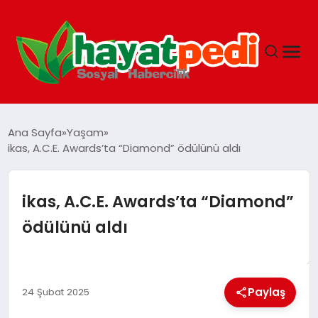
ANASAYFA
Ana Sayfa
Yaşam
ikas, A.C.E. Awards’ta “Diamond” ödülünü aldı
YAŞAM
ikas, A.C.E. Awards’ta “Diamond”
GUNCEL
ödülünü aldı
SAĞLIK
Paylaş
24 Şubat 2025
SPOR & FITNESS