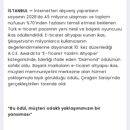
İ
STANBUL
—
İnternetten alışveriş yapanların
sayısının 2026’da 45 milyona ulaşması ve toplam
nüfusun %70’inden fazlasını temsil etmesi beklenen
Türk e-ticaret pazarının yeni nesil ve başarılı oyuncusu
ikas ödüllendirildi. E-ticaret altyapısı sunan ikas,
Şikayetvar’ın milyonlarca kullanıcısının
değerlendirmelerine dayanarak 10. kez düzenlediği
A.C.E. Awards’ta “E-Ticaret Yazılım Altyapısı”
kategorisinde, liderliği ifade eden “Diamond” ödülünün
sahibi oldu. Başarılı markaların e-ticaret altyapısı ikas,
müşteri memnuniyetini merkezine alan hizmet
yaklaşımıyla layık görüldüğü ödülü, Çırağan Sarayı’nda
gerçekleştirilen törende aldı.
“
Bu
ö
d
ü
l, m
üş
teri odakl
ı
yakla
şı
m
ı
m
ı
z
ı
n bir
yans
ı
mas
ı”