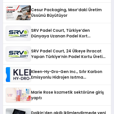
Cesur Packaging, Mısır’daki Üretim
Üssünü Büyütüyor
SRV Padel Court, Türkiye’den
Dünyaya Uzanan Padel Kort
Üretiminde Güvenin Adresi
SRV Padel Court, 24 Ülkeye İhracat
Yapan Türkiye’nin Padel Kortu Üretim
Gücü
Kleen-Hy-Dro-Gen Inc., Sıfır Karbon
Emisyonlu Hidrojen Isıtma
Teknolojisinde ISO ve TSSA
Düzenleyici Onaylarını Aldı
Marie Rose kozmetik sektörüne giriş
yaptı
Daikin’den akıllı iklimlendirmede yeni