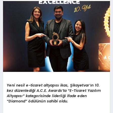
BESLENME
EĞITIM
EKONOMI
TEKNOLOJI
Yeni nesil e-ticaret altyap
ı
s
ı
ikas,
Ş
ikayetvar
’ı
n 10.
kez d
ü
zenledi
ğ
i A.C.E. Awards
’
ta
“
E-Ticaret Yaz
ı
l
ı
m
Altyap
ı
s
ı”
kategorisinde liderli
ğ
i ifade eden
“
Diamond
” ö
d
ü
l
ü
n
ü
n sahibi oldu.