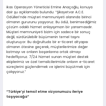
ikas Operasyon Yöneticisi Emine Anaçoğlu, konuya
dair şu açıklamada bulundu: “Şikayetvar A.C.E.
Ödülleri’nde müşteri memnuniyeti alanında birinci
olmanın gururunu yaşıyoruz. Bu ödül, benimsediğimiz
çözüm odaklı hizmet anlayışımızın bir yansımasıdır.
Müşteri memnuniyeti bizim için sadece bir sonuç
değil, sürdürülebilir büyümenin temel taşını
oluşturuyor. Bu doğrultuda bir e-ticaret altyapısı
olmanın ötesine geçerek, müşterilerimize değer
katmayı ve onların başarılarına ortak olmayı
hedefliyoruz. 7/24 hizmet sunan müşteri destek
ekiplerimiz ve özel temsilcilerimizle onların e-ticaret
süreçlerini güçlendirmek ve işlerini büyütmek için
çalışıyoruz.”
“
T
ü
rkiye
’
yi temsil etme vizyonumuzu ileriye
ta
şı
yaca
ğı
z
”