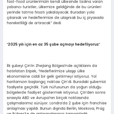
fast-food ürünlerimizin kendi ülkesinde tadına varan
yabancı turistler, ülkemize geldiğinde de bu ürünleri
yerinde tatma fırsatı yakalayacak. Buradan yola
çıkarsak ve hedeflerimize de ulaşırsak bu iç piyasada
hareketliliği de artıracak” dedi.
‘2025 yılı için en az 35 şube açmayı hedefliyoruz’
İlk şubeyi Çin’in Zhejiang Bölgesi’nde açtıklarını da
hatırlatan Eripek, “Hedeflerimize ulaşıp ülke
ekonomisine ciddi bir gelir getirmeyi istiyoruz. Yol
haritamızın başlangıç noktası Çin’di. Buradaki şubemizi
faaliyete geçirdik. Türk nüfusunun da yoğun olduğu
bölgelerde faaliyet göstermek istiyoruz. Çin’den sonra
sırasıyla ABD ve Avrupa’nın birçok noktasında
çalışmalarımız sürüyor. Londra’da 2 şube için franchise
anlaşması yapıldı. Bunun dışında Berlin, Moskova, Prag
ve Bükreş’te de anlaşmalarımızı tamamladık.