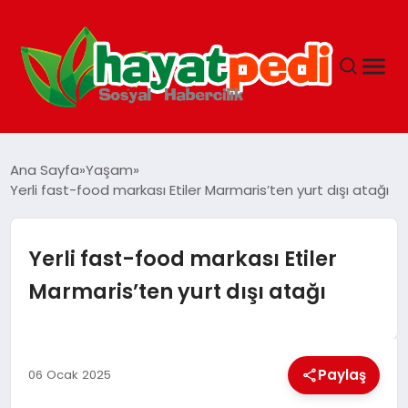
ANASAYFA
Ana Sayfa
Yaşam
Yerli fast-food markası Etiler Marmaris’ten yurt dışı atağı
YAŞAM
Yerli fast-food markası Etiler
GUNCEL
Marmaris’ten yurt dışı atağı
SAĞLIK
Paylaş
06 Ocak 2025
SPOR & FITNESS