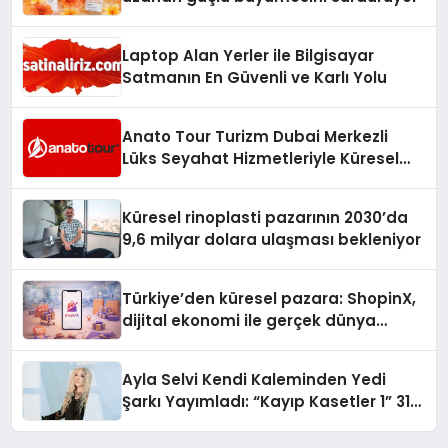
Laptop Alan Yerler ile Bilgisayar
Satmanın En Güvenli ve Karlı Yolu
Anato Tour Turizm Dubai Merkezli
Lüks Seyahat Hizmetleriyle Küresel
Turizmde Öne Çıkıyor
Küresel rinoplasti pazarının 2030’da
9,6 milyar dolara ulaşması bekleniyor
Türkiye’den küresel pazara: ShopinX,
dijital ekonomi ile gerçek dünya
alışverişini bir araya getirmeyi
hedefliyor
Ayla Selvi Kendi Kaleminden Yedi
Şarkı Yayımladı: “Kayıp Kasetler 1” 31
Temmuz’da Çıktı