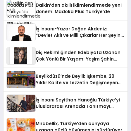
Daikin’den akıllı iklimlendirmede yeni
dönem: Madoka Plus Türkiye’de
İş İnsanı-Yazar Doğan Akdeniz:
“Devlet Aklı ve Milli Çıkarlar Her Şeyin
Üzerindedir”
Diş Hekimliğinden Edebiyata Uzanan
Çok Yönlü Bir Yaşam: Yeşim Şahin
Yaman
Beylikdüzü’nde Beylik İşkembe, 20
Yıldır Kalite ve Lezzetin Değişmeyen
Adresi
İş İnsanı Seyithan Hanoğlu Türkiye’yi
Uluslararası Arenada Tanıtmayı
Hedefliyor
Mirabellix, Türkiye’den dünyaya
uzanan güçlü büyümesini sürdürüyor