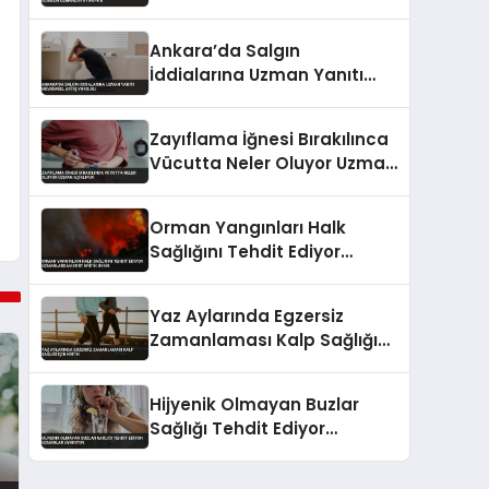
Olabilir Uzmanlar Uyarıyor
Ankara’da Salgın
İddialarına Uzman Yanıtı
Mevsimsel Artış Vurgusu
Zayıflama İğnesi Bırakılınca
Vücutta Neler Oluyor Uzman
Açıklıyor
Orman Yangınları Halk
Sağlığını Tehdit Ediyor
Uzmanlardan Dört Kritik
Uyarı
Yaz Aylarında Egzersiz
Zamanlaması Kalp Sağlığı
İçin Kritik
Hijyenik Olmayan Buzlar
Sağlığı Tehdit Ediyor
Uzmanlar Uyarıyor