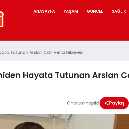
ANASAYFA
YAŞAM
GUNCEL
SAĞLIK
ata Tutunan Arslan Can Verici Hikayesi
niden Hayata Tutunan Arslan Ca
0 Yorum Yapıldı
Paylaş