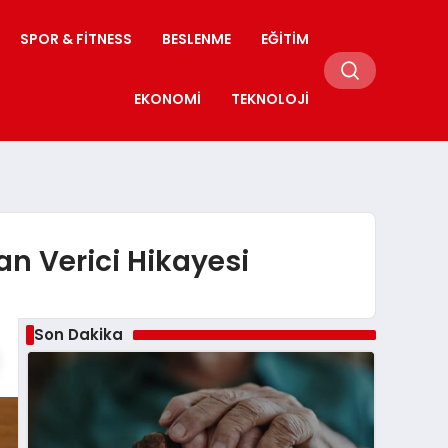
SPOR & FITNESS
BESLENME
EĞITIM
EKONOMI
TEKNOLOJI
n Verici Hikayesi
Son Dakika