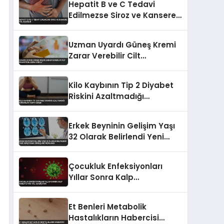
Hepatit B ve C Tedavi
Edilmezse Siroz ve Kansere
Yol Açabilir
Uzman Uyardı Güneş Kremi
Zarar Verebilir Cilt
Reaksiyonlarına Dikkat
Kilo Kaybının Tip 2 Diyabet
Riskini Azaltmadığı
Durumlar Tespit Edildi
Erkek Beyninin Gelişim Yaşı
32 Olarak Belirlendi Yeni
Araştırma Sonuçları
Açıklandı
Çocukluk Enfeksiyonları
Yıllar Sonra Kalp
Ameliyatına Yol Açabiliyor
Et Benleri Metabolik
Hastalıkların Habercisi