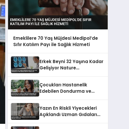
Emeklilere 70 Yaş Müjdesi Medipol’de
Sıfır Katılım Payı ile Sağlık Hizmeti
Erkek Beyni 32 Yaşına Kadar
Gelişiyor Nature
Communications
Araştırması Doğruladı
Çocukları Hastanelik
Edebilen Dondurma ve
Soğuk İçecekler
Uzmanlardan Uyarı Getirdi
Yazın En Riskli Yiyecekleri
Açıklandı Uzman Gıdaları
Sıraladı