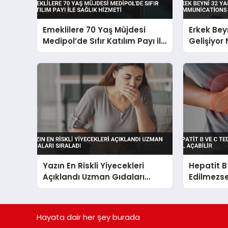
Emeklilere 70 Yaş Müjdesi
Erkek Bey
Medipol’de Sıfır Katılım Payı ile
Gelişiyor
Sağlık Hizmeti
Communic
Doğrulad
Yazın En Riskli Yiyecekleri
Hepatit B
Açıklandı Uzman Gıdaları
Edilmezse
Sıraladı
Açabilir
Hayata dair her şey burada