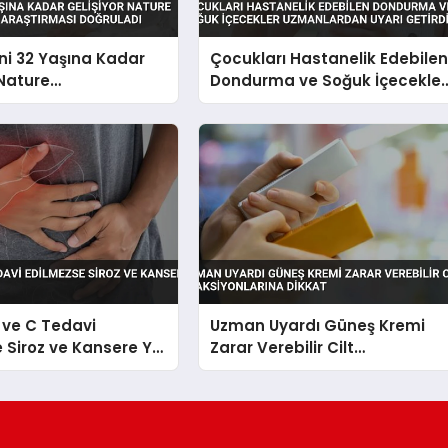
ni 32 Yaşına Kadar
Çocukları Hastanelik Edebile
 Nature
Dondurma ve Soğuk İçecekler
ations Araştırması
Uzmanlardan Uyarı Getirdi
ı
 ve C Tedavi
Uzman Uyardı Güneş Kremi
 Siroz ve Kansere Yol
Zarar Verebilir Cilt
Reaksiyonlarına Dikkat