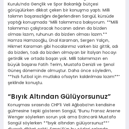
Kurulu’nda Gençlik ve Spor Bakanlığı bütçesi
görüşülürken dikkat çeken bir konuşma yaptı. Milli
takımın başarısızlığını değerlendiren Sarıgül, kürsüde
yaptığı konuşmada “Milli takımımıza bakıyorum. **Milli
takımımızı çalıştıracak hocanın adının da bizden
olması lazım, ruhunun da bizden olması lazım.**
Hamza Hamzaoğlu, Ünal Karaman, Sergen Yalçın,
Hikmet Karaman gibi hocalarımız varken biz gittik, adı
da bizden, tadı da bizden olmayan bir İtalyan hocayı
getirdik ve ortada başarı yok. Milli takımımızın en
büyük başarısı Fatih Terim, Mustafa Denizli ve Şenol
Güneş döneminde olmuştur. Daha önce söyledim,
**hızlı futbol için mutlaka ofsaytın kaldırılması lazım**”
şeklinde konuştu.
“Bıyık Altından Gülüyorsunuz”
Konuşması sırasında CHP’li Veli Ağbaba’nın kendisine
gülmesine tepki gösteren Sarıgül, “Bunu Fransız Arsene
Wenger söylerken sorun yok ama Erzincanlı Mustafa
Sarıgül söylerken **bıyık altından gülüyorsunuz**”