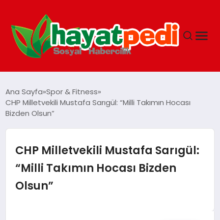
ANASAYFA
Ana Sayfa
Spor & Fitness
CHP Milletvekili Mustafa Sarıgül: “Milli Takımın Hocası
Bizden Olsun”
YAŞAM
GUNCEL
CHP Milletvekili Mustafa Sarıgül:
“Milli Takımın Hocası Bizden
SAĞLIK
Olsun”
SPOR & FITNESS