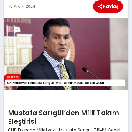
Paylaş
15 Aralık 2024
BESLENME
EĞITIM
EKONOMI
TEKNOLOJI
Mustafa Sarıgül’den Milli Takım
Eleştirisi
CHP Erzincan Milletvekili Mustafa Sarıgül, TBMM Genel