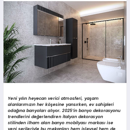
BESLENME
EĞITIM
EKONOMI
TEKNOLOJI
Yeni yılın heyecan verici atmosferi, yaşam
alanlarımızın her köşesine yansırken, ev sahipleri
odağına banyoları alıyor. 2025’in banyo dekorasyonu
trendlerini değerlendiren İtalyan dekorasyon
stilinden ilham alan banyo mobilyası markası ise
yeni serileriyle bu mekanları hem işlevsel hem de