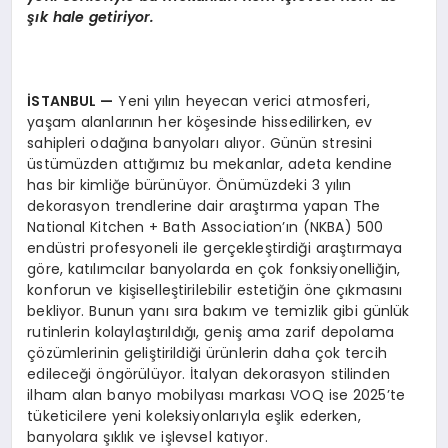
şık hale getiriyor.
İSTANBUL
—
Yeni yılın heyecan verici atmosferi,
yaşam alanlarının her köşesinde hissedilirken, ev
sahipleri odağına banyoları alıyor. Günün stresini
üstümüzden attığımız bu mekanlar, adeta kendine
has bir kimliğe bürünüyor. Önümüzdeki 3 yılın
dekorasyon trendlerine dair araştırma yapan The
National Kitchen + Bath Association’ın (NKBA) 500
endüstri profesyoneli ile gerçekleştirdiği araştırmaya
göre, katılımcılar banyolarda en çok fonksiyonelliğin,
konforun ve kişiselleştirilebilir estetiğin öne çıkmasını
bekliyor. Bunun yanı sıra bakım ve temizlik gibi günlük
rutinlerin kolaylaştırıldığı, geniş ama zarif depolama
çözümlerinin geliştirildiği ürünlerin daha çok tercih
edileceği öngörülüyor. İtalyan dekorasyon stilinden
ilham alan banyo mobilyası markası VOQ ise 2025’te
tüketicilere yeni koleksiyonlarıyla eşlik ederken,
banyolara şıklık ve işlevsel katıyor.