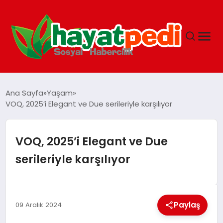
ANASAYFA
Ana Sayfa
Yaşam
VOQ, 2025’i Elegant ve Due serileriyle karşılıyor
YAŞAM
VOQ, 2025’i Elegant ve Due
GUNCEL
serileriyle karşılıyor
SAĞLIK
Paylaş
09 Aralık 2024
SPOR & FITNESS