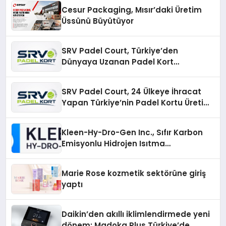
Cesur Packaging, Mısır’daki Üretim
Üssünü Büyütüyor
SRV Padel Court, Türkiye’den
Dünyaya Uzanan Padel Kort
Üretiminde Güvenin Adresi
SRV Padel Court, 24 Ülkeye İhracat
Yapan Türkiye’nin Padel Kortu Üretim
Gücü
Kleen-Hy-Dro-Gen Inc., Sıfır Karbon
Emisyonlu Hidrojen Isıtma
Teknolojisinde ISO ve TSSA
Düzenleyici Onaylarını Aldı
Marie Rose kozmetik sektörüne giriş
yaptı
Daikin’den akıllı iklimlendirmede yeni
dönem: Madoka Plus Türkiye’de