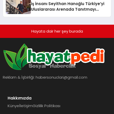
İş İnsanı Seyithan Hanoğlu Türkiye’yi
Uluslararası Arenada Tanıtmayı
Hedefliyor
Hayata dair her şey burada
Reklam & İşbirliği:
habersonuclari@gmail.com
Hakkımızda
Künye
İletişim
Gizlilik Politikası