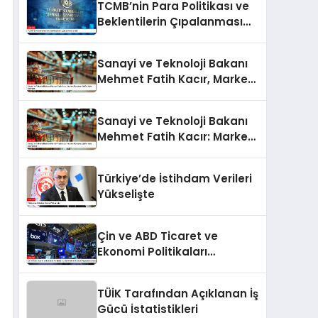
TCMB’nin Para Politikası ve
Beklentilerin Çıpalanması
Analizi
Sanayi ve Teknoloji Bakanı
Mehmet Fatih Kacır, Market
Fiyatlarını Şeffaf Hale
Getiriyor
Sanayi ve Teknoloji Bakanı
Mehmet Fatih Kacır: Market
Fiyatlarını Şeffaf Hale
Getiriyoruz
Türkiye’de İstihdam Verileri
Yükselişte
Çin ve ABD Ticaret ve
Ekonomi Politikaları
Çerçevesinde Küresel
Piyasaların Durumu
TÜİK Tarafından Açıklanan İş
Gücü İstatistikleri