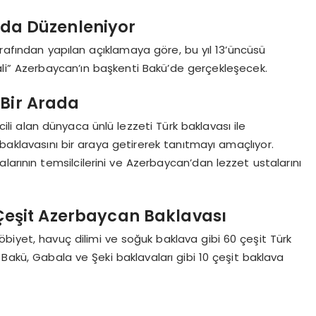
’da Düzenleniyor
arafından yapılan açıklamaya göre, bu yıl 13’üncüsü
li” Azerbaycan’ın başkenti Bakü’de gerçekleşecek.
 Bir Arada
scili alan dünyaca ünlü lezzeti Türk baklavası ile
aklavasını bir araya getirerek tanıtmayı amaçlıyor.
larının temsilcilerini ve Azerbaycan’dan lezzet ustalarını
 Çeşit Azerbaycan Baklavası
, şöbiyet, havuç dilimi ve soğuk baklava gibi 60 çeşit Türk
akü, Gabala ve Şeki baklavaları gibi 10 çeşit baklava