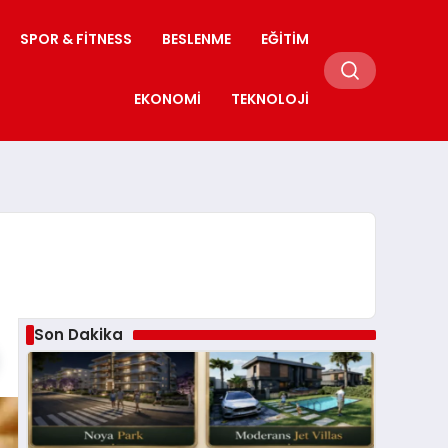
SPOR & FITNESS
BESLENME
EĞITIM
EKONOMI
TEKNOLOJI
Son Dakika