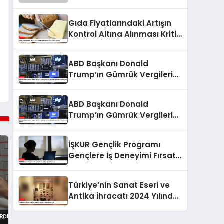
Gıda Fiyatlarındaki Artışın
Kontrol Altına Alınması Kritik
Önem Taşıyor
ABD Başkanı Donald
Trump’ın Gümrük Vergileri
ve Dünya Ekonomileri
Üzerindeki Etkisi
ABD Başkanı Donald
Trump’ın Gümrük Vergileri
ve Dünya Ekonomileri
Üzerindeki Etkileri
İŞKUR Gençlik Programı
Gençlere İş Deneyimi Fırsatı
Sunuyor
Türkiye’nin Sanat Eseri ve
Antika İhracatı 2024 Yılında
Arttı