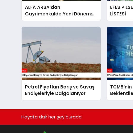
ALFA ARSA’dan
EFES PİLS
Gayrimenkulde Yeni Dönem:
LİSTESİ
Premium Yaşam ve Yatırım
Fırsatları Bir Arada
Petrol Fiyatları Barış ve Savaş
TCMB’nin 
Endişeleriyle Dalgalanıyor
Beklentil
Analizi
Hayata dair her şey burada