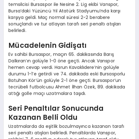
temsilcisi Bursaspor ile Nesine 2. Lig ekibi Vanspor,
Bursa’daki Yüzüncü Yıl Atatürk Stadyumu’nda karşı
karşıya geldi. Maç normal süresi 2-2 berabere
sonuçlandı ve tur atlayan tarafı seri penaltı atışları
belirledi.
Mücadelenin Gidişatı
Ev sahibi Bursaspor, maçın 65. dakikasında Barış
Dalkıran’ın golüyle 1-0 öne geçti. Ancak Vanspor
hemen cevap verdi. Harun Kavaklıdere’nin golüyle
durumu 1-1’e getirdi ve 74. dakikada eski Bursasporlu
Batuhan Kör’ün golüyle 2-1 öne geçti. Bursaspor’un
tecrübeli futbolcusu Ahmet İlhan Özek, 89. dakikada
attığı golle maçı uzatmalara taşıdı.
Seri Penaltılar Sonucunda
Kazanan Belli Oldu
Uzatmalarda da eşitlik bozulmayınca kazanan tarafı
seri penaltı atışları belirledi. Penaltılarda Vanspor,