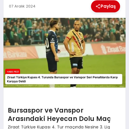
Paylaş
07 Aralık 2024
BESLENME
EĞITIM
EKONOMI
TEKNOLOJI
Bursaspor ve Vanspor
Arasındaki Heyecan Dolu Maç
Ziraat Türkiye Kupası 4. Tur maçında Nesine 3. Lig