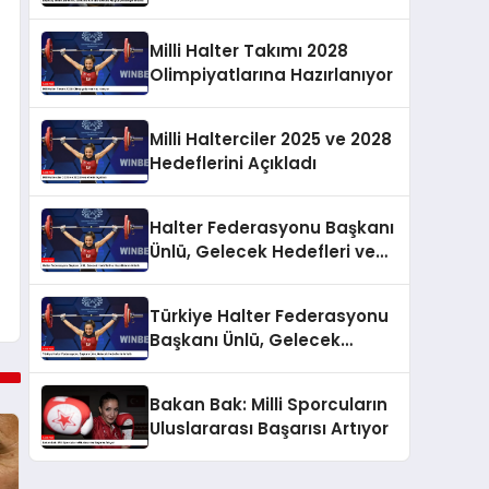
Mağlubiyeti Değerlendirdi
Milli Halter Takımı 2028
Olimpiyatlarına Hazırlanıyor
Milli Halterciler 2025 ve 2028
Hedeflerini Açıkladı
Halter Federasyonu Başkanı
Ünlü, Gelecek Hedefleri ve
Hazırlıklarını Anlattı
Türkiye Halter Federasyonu
Başkanı Ünlü, Gelecek
Hedeflerini Anlattı
Bakan Bak: Milli Sporcuların
Uluslararası Başarısı Artıyor