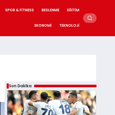
SPOR & FITNESS
BESLENME
EĞITIM
EKONOMI
TEKNOLOJI
Son Dakika