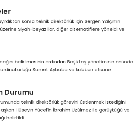
ler
yırdıktan sonra teknik direktörlük için Sergen Yalçın’ın
zerine Siyah-beyazlılar, diğer alternatiflere yöneldi ve
cağını belirtmesinin ardından Beşiktaş yönetiminin önünde
l koordinatörlüğü Samet Aybaba ve kulübün efsane
in Durumu
munda teknik direktörlük görevini üstlenmek istediğini
 başkan Hüseyin Yücel’in İbrahim Üzülmez ile görüştüğü ve
belirtildi.