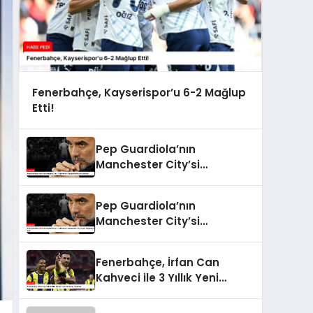
Fenerbahçe, Kayserispor’u 6-2 Mağlup
Etti!
Pep Guardiola’nın
Manchester City’si
Tottenham Karşısında
Durdurulamadı
Pep Guardiola’nın
Manchester City’si
Tottenham Karşısında 4-
0’lık Şok Mağlubiyeti Aldı
Fenerbahçe, İrfan Can
Kahveci ile 3 Yıllık Yeni
Sözleşme Yapacak