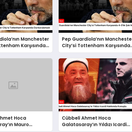
diola’nın Manchester
Pep Guardiola’nın Mancheste
ottenham Karşısında
City’si Tottenham Karşısında
amadı
4-0’lık Şok Mağlubiyeti Aldı
Ahmet Hoca
Cübbeli Ahmet Hoca
ray’ın Mauro
Galatasaray’ın Yıldızı Icardi
i Değerlendirdi
Hakkında Konuştu