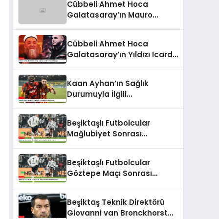
Cübbeli Ahmet Hoca
Galatasaray’ın Mauro
Icardi’sini Değerlendirdi
Cübbeli Ahmet Hoca
Galatasaray’ın Yıldızı Icardi
Hakkında Konuştu
Kaan Ayhan’ın Sağlık
Durumuyla İlgili
Galatasaray Açıklaması
Beşiktaşlı Futbolcular
Mağlubiyet Sonrası
Açıklamalarda Bulundu
Beşiktaşlı Futbolcular
Göztepe Maçı Sonrası
Açıklamalarda Bulundu
Beşiktaş Teknik Direktörü
Giovanni van Bronckhorst