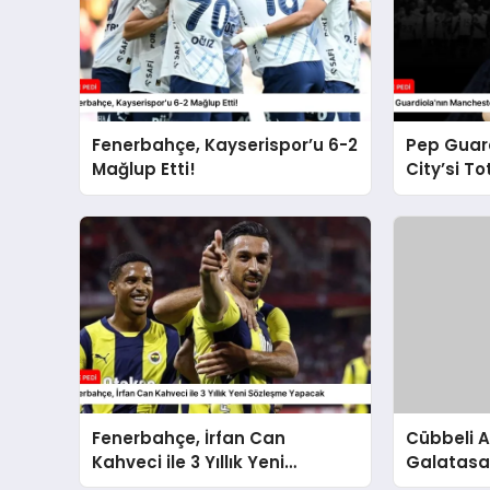
Fenerbahçe, Kayserispor’u 6-2
Pep Guar
Mağlup Etti!
City’si T
Durdurul
Fenerbahçe, İrfan Can
Cübbeli 
Kahveci ile 3 Yıllık Yeni
Galatasa
Sözleşme Yapacak
Icardi’sin