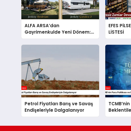
ALFA ARSA’dan
EFES PİLS
Gayrimenkulde Yeni Dönem:
LİSTESİ
Premium Yaşam ve Yatırım
Fırsatları Bir Arada
Petrol Fiyatları Barış ve Savaş
TCMB’nin 
Endişeleriyle Dalgalanıyor
Beklentil
Analizi