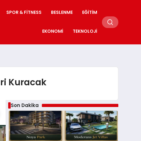
SPOR & FITNESS
BESLENME
EĞITIM
EKONOMI
TEKNOLOJI
eri Kuracak
Son Dakika