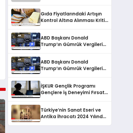
Gıda Fiyatlarındaki Artışın
Kontrol Altına Alınması Kritik
Önem Taşıyor
ABD Başkanı Donald
Trump’ın Gümrük Vergileri
ve Dünya Ekonomileri
Üzerindeki Etkisi
ABD Başkanı Donald
Trump’ın Gümrük Vergileri
ve Dünya Ekonomileri
Üzerindeki Etkileri
İŞKUR Gençlik Programı
Gençlere İş Deneyimi Fırsatı
Sunuyor
Türkiye’nin Sanat Eseri ve
Antika İhracatı 2024 Yılında
Arttı