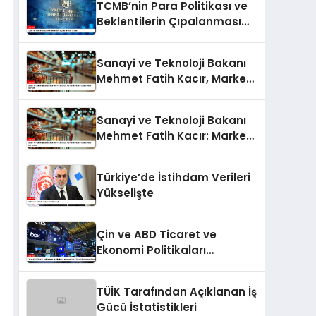
TCMB’nin Para Politikası ve
Beklentilerin Çıpalanması
Analizi
Sanayi ve Teknoloji Bakanı
Mehmet Fatih Kacır, Market
Fiyatlarını Şeffaf Hale
Getiriyor
Sanayi ve Teknoloji Bakanı
Mehmet Fatih Kacır: Market
Fiyatlarını Şeffaf Hale
Getiriyoruz
Türkiye’de İstihdam Verileri
Yükselişte
Çin ve ABD Ticaret ve
Ekonomi Politikaları
Çerçevesinde Küresel
Piyasaların Durumu
TÜİK Tarafından Açıklanan İş
Gücü İstatistikleri