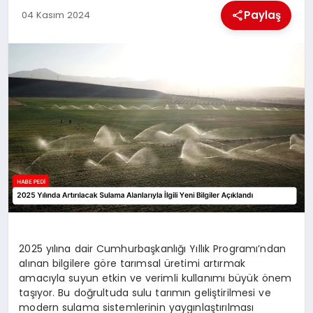
Paylaş
04 Kasım 2024
BESLENME
EĞITIM
EKONOMI
TEKNOLOJI
2025 yılına dair Cumhurbaşkanlığı Yıllık Programı’ndan
alınan bilgilere göre tarımsal üretimi artırmak
amacıyla suyun etkin ve verimli kullanımı büyük önem
taşıyor. Bu doğrultuda sulu tarımın geliştirilmesi ve
modern sulama sistemlerinin yaygınlaştırılması